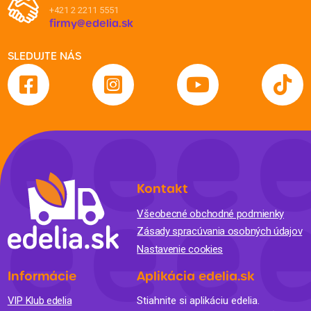
+421 2 2211 5551
firmy@edelia.sk
SLEDUJTE NÁS
Kontakt
Všeobecné obchodné podmienky
Zásady spracúvania osobných údajov
Nastavenie cookies
Informácie
Aplikácia edelia.sk
VIP Klub edelia
Stiahnite si aplikáciu edelia.