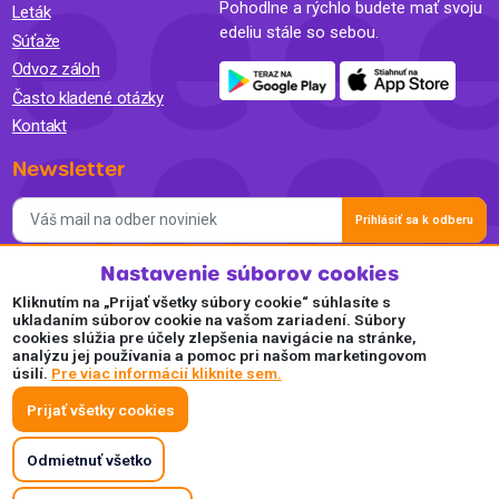
Pohodlne a rýchlo budete mať svoju
Leták
edeliu stále so sebou.
Súťaže
Odvoz záloh
Často kladené otázky
Kontakt
Newsletter
Prihlásiť sa k odberu
Nastavenie súborov cookies
Súhlasím so spracovaním osobných údajov a so zasielaním
newslettra na marketingové účely a oboznámil som sa so
Kliknutím na „Prijať všetky súbory cookie“ súhlasíte s
Zásadami ochrany osobných údajov.
ukladaním súborov cookie na vašom zariadení. Súbory
cookies slúžia pre účely zlepšenia navigácie na stránke,
Akceptujeme
analýzu jej používania a pomoc pri našom marketingovom
úsilí.
Pre viac informácií kliknite sem.
Plaťte pohodlne a bezpečne online.
Prijať všetky cookies
Odmietnuť všetko