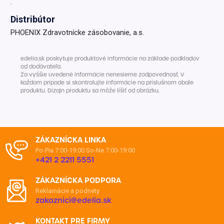
.
Distribútor
PHOENIX Zdravotnícke zásobovanie, a.s.
edelia.sk poskytuje produktové informácie na základe podkladov
od dodávateľa.
Za vyššie uvedené informácie nenesieme zodpovednosť. V
každom prípade si skontrolujte informácie na príslušnom obale
produktu. Dizajn produktu sa môže líšiť od obrázku.
ZÁKAZNÍCKA LINKA
Po-Pia 7:00-19:00
So-Ne 7:00-19:00
+421 2 2211 5551
ZÁKAZNÍCKA PODPORA
Reklamácie a podnety
zakaznici@edelia.sk
KONTAKT PRE FIRMY