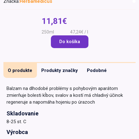
Značka:
Herbamedicus
Špeciálna výživa a
biopotraviny
Darčekové
Recepty
Špeciálna
11,81€
poukazy
výživa
Dieťa
250ml
47,24€ / l
Drogéria a kozmetika
Do košíka
Domácnosť a kancelária
Domáci miláčikovia
O produkte
Produkty značky
Podobné
Lekáreň
Balzam na dlhodobé problémy s pohybovým aparátom
zmierňuje bolesti kĺbov, svalov a kostí má chladivý účinok
regeneruje a napomáha hojeniu po úrazoch
Skladovanie
8-25 st. C
Výrobca