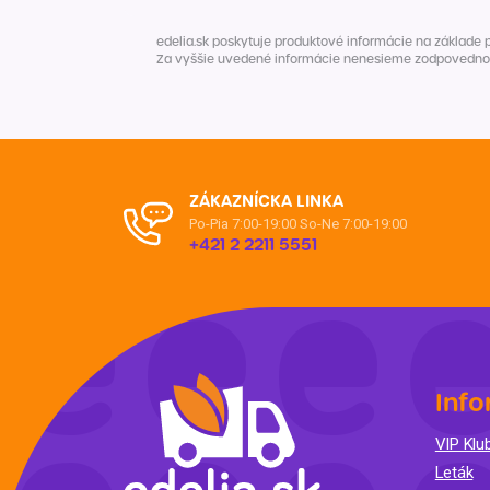
edelia.sk poskytuje produktové informácie na základe 
Za vyššie uvedené informácie nenesieme zodpovednosť. 
ZÁKAZNÍCKA LINKA
Po-Pia 7:00-19:00
So-Ne 7:00-19:00
+421 2 2211 5551
Info
VIP Klub
Leták