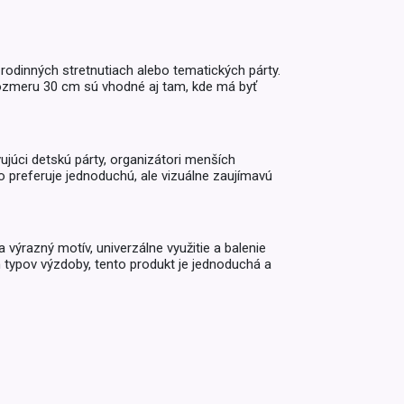
Inkontinencia
Zobraziť všetko z kategórie
Naplaste
rodinných stretnutiach alebo tematických párty.
Viac (2)
 rozmeru 30 cm sú vhodné aj tam, kde má byť
vujúci detskú párty, organizátori menších
to preferuje jednoduchú, ale vizuálne zaujímavú
výrazný motív, univerzálne využitie a balenie
 typov výzdoby, tento produkt je jednoduchá a