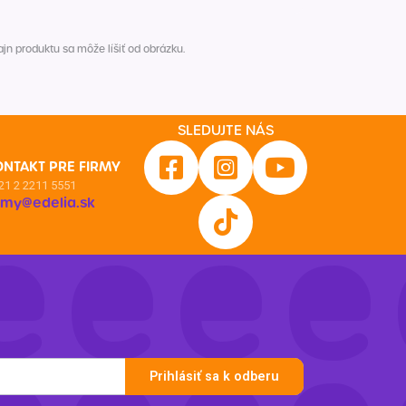
n produktu sa môže líšiť od obrázku.
SLEDUJTE NÁS
ONTAKT PRE FIRMY
21 2 2211 5551
irmy@edelia.sk
Prihlásiť sa k odberu