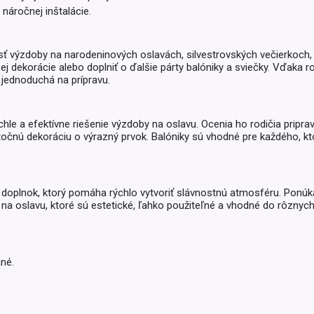
Balóny a sviečky
náročnej inštalácie.
Intímna hygiena
Dekorácie
egórie
Stolovanie
domácich
ť výzdoby na narodeninových oslavách, silvestrovských večierkoch, 
Sezónna dekorácia
j dekorácie alebo doplniť o ďalšie párty balóniky a sviečky. Vďaka
a jednoduchá na prípravu.
egórie
chle a efektívne riešenie výzdoby na oslavu. Ocenia ho rodičia pripra
viatočnú dekoráciu o výrazný prvok. Balóniky sú vhodné pre každého, k
y doplnok, ktorý pomáha rýchlo vytvoriť slávnostnú atmosféru. Ponúka 
na oslavu, ktoré sú estetické, ľahko použiteľné a vhodné do rôznych
né.