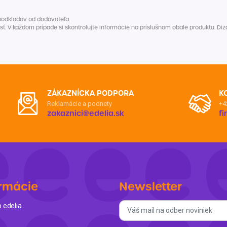
podkladov od dodávateľa.
V každom prípade si skontrolujte informácie na príslušnom obale produktu. Dizaj
ZÁKAZNÍCKA PODPORA
K
Reklamácie a podnety
+4
zakaznici@edelia.sk
f
rmácie
Newsletter
 edelia