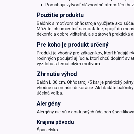
Pomáhajú vytvoriť slávnostnú atmosféru bez 
Krémy a impregnácia
Zobraziť všetko z kat
Použitie produktu
Výpredaj 
Balónik s motívom ohňostroja využijete ako súčas
potrieb
Môžete ich umiestniť samostatne, spojiť do menše
dekorácia dobre viditeľná, ale zároveň praktická 
Zobraziť všetko z kat
Pre koho je produkt určený
Produkt je vhodný pre zákazníkov, ktorí hľadajú rý
rodinných podujatí aj ľudia, ktorí chcú doplniť s
výzdobu s tematickým motívom.
Zhrnutie výhod
Balón L 30 cm, Ohňostroj /5 ks/ je praktický párt
vhodné na menšie dekorácie. Ak hľadáte balóniky 
účelná voľba.
Alergény
Alergény nie sú v dostupných údajoch špecifikova
Krajina pôvodu
Španielsko