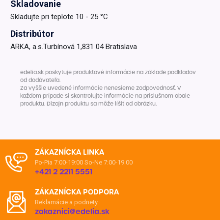
Skladovanie
Skladujte pri teplote 10 - 25 °C
Distribútor
ARKA, a.s.Turbínová 1,831 04 Bratislava
edelia.sk poskytuje produktové informácie na základe podkladov
od dodávateľa.
Za vyššie uvedené informácie nenesieme zodpovednosť. V
každom prípade si skontrolujte informácie na príslušnom obale
produktu. Dizajn produktu sa môže líšiť od obrázku.
ZÁKAZNÍCKA LINKA
Po-Pia 7:00-19:00
So-Ne 7:00-19:00
+421 2 2211 5551
ZÁKAZNÍCKA PODPORA
Reklamácie a podnety
zakaznici@edelia.sk