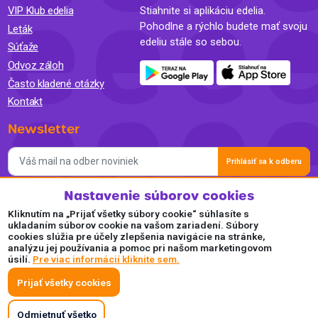
VIP Klub edelia
Stiahnite si aplikáciu edelia.
Pohodlne a rýchlo budete mať svoju
Leták
edeliu stále so sebou.
Súťaže
Odvoz záloh
Často kladené otázky
Kontakt
Newsletter
Prihlásiť sa k odberu
Nastavenie súborov cookies
Súhlasím so spracovaním osobných údajov a so zasielaním
newslettra na marketingové účely a oboznámil som sa so
Kliknutím na „Prijať všetky súbory cookie“ súhlasíte s
Zásadami ochrany osobných údajov.
ukladaním súborov cookie na vašom zariadení. Súbory
cookies slúžia pre účely zlepšenia navigácie na stránke,
Akceptujeme
analýzu jej používania a pomoc pri našom marketingovom
úsilí.
Pre viac informácií kliknite sem.
Plaťte pohodlne a bezpečne online.
Prijať všetky cookies
Odmietnuť všetko