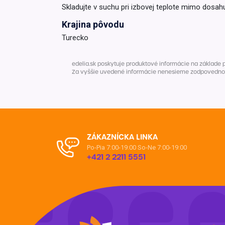
Skladujte v suchu pri izbovej teplote mimo dosahu
Krajina pôvodu
Turecko
edelia.sk poskytuje produktové informácie na základe 
Za vyššie uvedené informácie nenesieme zodpovednosť. 
ZÁKAZNÍCKA LINKA
Po-Pia 7:00-19:00
So-Ne 7:00-19:00
+421 2 2211 5551