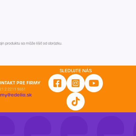
n produktu sa môže líšiť od obrázku.
SLEDUJTE NÁS
ONTAKT PRE FIRMY
21 2 2211 5551
irmy@edelia.sk