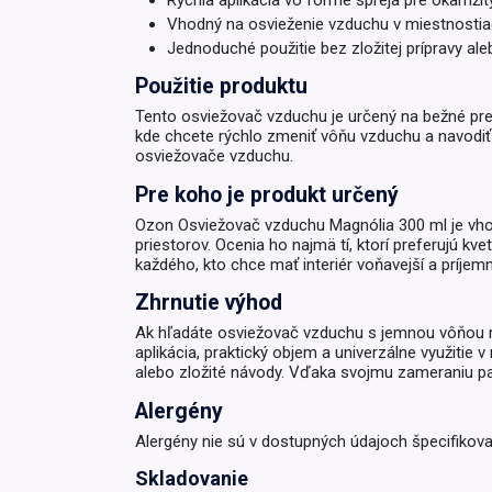
Rýchla aplikácia vo forme spreja pre okamžitý
Vhodný na osvieženie vzduchu v miestnostiach
Krémy a impregnácia
Zobraziť všetko z kat
Jednoduché použitie bez zložitej prípravy al
Výpredaj 
Použitie produktu
potrieb
Tento osviežovač vzduchu je určený na bežné pre
kde chcete rýchlo zmeniť vôňu vzduchu a navodiť č
Zobraziť všetko z kat
osviežovače vzduchu.
Pre koho je produkt určený
Ozon Osviežovač vzduchu Magnólia 300 ml je vhod
priestorov. Ocenia ho najmä tí, ktorí preferujú k
každého, kto chce mať interiér voňavejší a príjemn
Zhrnutie výhod
Ak hľadáte osviežovač vzduchu s jemnou vôňou ma
aplikácia, praktický objem a univerzálne využitie 
alebo zložité návody. Vďaka svojmu zameraniu pat
Alergény
Alergény nie sú v dostupných údajoch špecifikova
Skladovanie