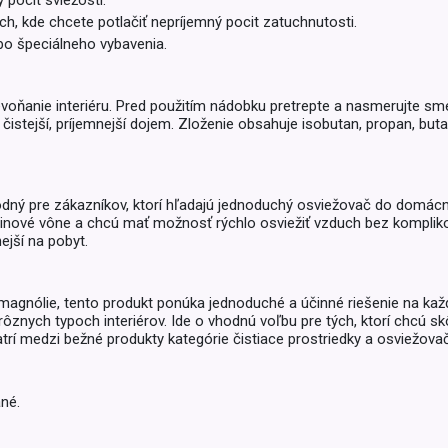
 pocit sviežosti.
Balóny a sviečky
, kde chcete potlačiť nepríjemný pocit zatuchnutosti.
Intímna hygiena
Dekorácie
egórie
ebo špeciálneho vybavenia.
Stolovanie
domácich
Sezónna dekorácia
voňanie interiéru. Pred použitím nádobku pretrepte a nasmerujte sm
istejší, príjemnejší dojem. Zloženie obsahuje isobutan, propan, buta
egórie
ný pre zákazníkov, ktorí hľadajú jednoduchý osviežovač do domácno
vetinové vône a chcú mať možnosť rýchlo osviežiť vzduch bez kompliko
ejší na pobyt.
gnólie, tento produkt ponúka jednoduché a účinné riešenie na každ
v rôznych typoch interiérov. Ide o vhodnú voľbu pre tých, ktorí chcú s
rí medzi bežné produkty kategórie čistiace prostriedky a osviežova
né.