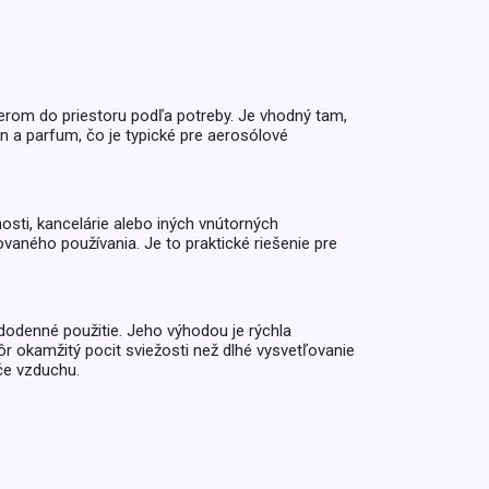
Inkontinencia
Zobraziť všetko z kategórie
Naplaste
Viac (2)
erom do priestoru podľa potreby. Je vhodný tam,
n a parfum, čo je typické pre aerosólové
sti, kancelárie alebo iných vnútorných
vaného používania. Je to praktické riešenie pre
odenné použitie. Jeho výhodou je rýchla
kôr okamžitý pocit sviežosti než dlhé vysvetľovanie
če vzduchu.