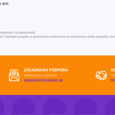
 detí.
podkladov od dodávateľa.
V každom prípade si skontrolujte informácie na príslušnom obale produktu. Dizaj
ZÁKAZNÍCKA PODPORA
K
Reklamácie a podnety
+4
zakaznici@edelia.sk
f