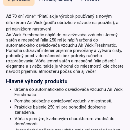
Až 70 dní vône* *Platí, ak je výrobok používaný s novým
difuzérom Air Wick (podľa obrázku v návode na použitie), a
pri najnižšom nastavení.
Air Wick Freshmatic náplň do osviežovača vzduchu Jemný
satén a mesačná ľalia 250 ml je náplň určená do
automatického osviežovača vzduchu Air Wick Freshmatic.
Pomáha udržiavať interiér príjemne prevoňaný a vytvára čistý,
pohodlný pocit v domácnosti bez potreby ručného
rozprašovania. Vôňa jemný satén a mesačná ľalia pôsobí
elegantne a sviežo, takže je vhodná do miestností, kde chcete
navodiť príjemnú atmosféru počas dňa aj večer.
Hlavné výhody produktu
Určená do automatického osviežovača vzduchu Air Wick
Freshmatic.
Pomáha priebežne osviežovať vzduch v miestnosti.
Praktické balenie 250 ml pre pohodlné doplnenie
zariadenia.
Vôňa s jemným, kvetinovým charakterom vhodná do
domácnosti.