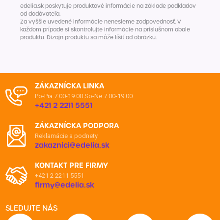
edelia.sk poskytuje produktové informácie na základe podkladov
od dodávateľa.
Za vyššie uvedené informácie nenesieme zodpovednosť. V
každom prípade si skontrolujte informácie na príslušnom obale
produktu. Dizajn produktu sa môže líšiť od obrázku.
ZÁKAZNÍCKA LINKA
Po-Pia 7:00-19:00
So-Ne 7:00-19:00
+421 2 2211 5551
ZÁKAZNÍCKA PODPORA
Reklamácie a podnety
zakaznici@edelia.sk
KONTAKT PRE FIRMY
+421 2 2211 5551
firmy@edelia.sk
SLEDUJTE NÁS