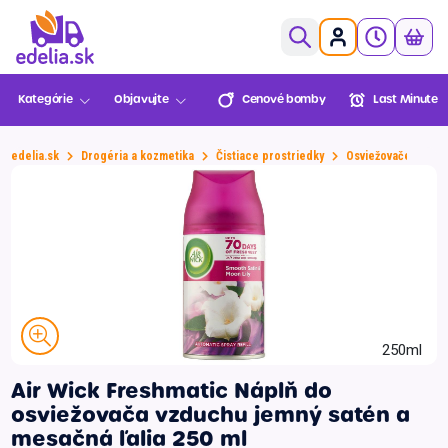
0,00€
Kategórie
Objavujte
Cenové bomby
Last Minute
Ovocie a zelenina
Pekáreň a cukráreň
edelia.sk
Drogéria a kozmetika
Čistiace prostriedky
Osviežovače vzduc
Mäso a ryby
Cenové
Last Minute
Lekáreň
Sezónne
Košík je prázdny
bomby
BENU
Údeniny a lahôdky
Mliečne a chladené
XXL
Mrazené
Balenia
Novinky
Multinákup
Edelia klub
Viac za menej
Trvanlivé
Môžete objednať!
250ml
Nápoje
Air Wick Freshmatic Náplň do
Slovenská
Zvoz
VIP Ceny
Slovenské
Alkohol
Prejsť do pokladne
osviežovača vzduchu jemný satén a
farma
potraviny
mesačná ľalia 250 ml
Športová výživa