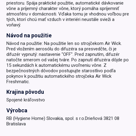
priestoru. Spája praktické použitie, automatické dávkovanie
vône a príjemný charakter vône, ktorý pomáha spríjemniť
atmosféru v domácnosti. Vďaka tomu je vhodnou voľbou pre
tých, ktorí chcú mať vzduch v interiéri neustále svieži a
voňavý.
Návod na použitie
Návod na použitie: Na použitie len so strojčekom Air Wick.
Pred vložením aerosólu do difuzéra sa presvedčte, či je
difuzér vypnutý: nastavenie "OFF". Pred zapnutím, difuzér
natočte smerom od vašej tváre. Po zapnutí difuzéra dôjde po
15 sekundách k automatickému uvoľneniu vône. Z
bezpečnostných dôvodov postupujte starostlivo podľa
pokynov k použitiu automatického strojčeka Air Wick
Freshmatic.
Krajina pôvodu
Spojené kráľovstvo
Výrobca
RB (Hygiene Home) Slovakia, spol. s r.o.Drieňová 3821 08
Bratislava