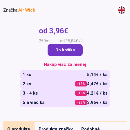
Špeciálna výživa a
Značka:
Air Wick
biopotraviny
Darčekové
Recepty
Špeciálna
poukazy
výživa
Dieťa
od
3,96€
Drogéria a kozmetika
250ml
od 15,84€ / l
Domácnosť a kancelária
Do košíka
Domáci miláčikovia
Nakúp viac za menej
Lekáreň
1 ks
5,14€ / ks
2 ks
4,47€ / ks
-13%
3 - 4 ks
4,21€ / ks
-18%
5 a viac ks
3,96€ / ks
-23%
O produkte
Produkty značky
Podobné