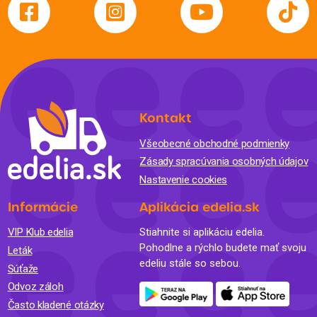
Kontakt
Všeobecné obchodné podmienky
Zásady spracúvania osobných údajov
Nastavenie cookies
Informácie
Aplikácia edelia.sk
VIP Klub edelia
Stiahnite si aplikáciu edelia.
Pohodlne a rýchlo budete mať svoju
Leták
edeliu stále so sebou.
Súťaže
Odvoz záloh
Často kladené otázky