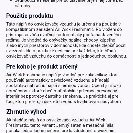
Jednoduché riešenie pre udržiavanie príjemnej vône bez
námahy.
Použitie produktu
Táto náplň do osviežovača vzduchu je určená na použitie v
kompatibilnom zariadení Air Wick Freshmatic. Po vložení do
prístroja sa vôňa uvoľňuje automaticky podľa nastaveného
režimu. Je vhodná do obývačky, spálne, chodby, kúpeľne
alebo iných priestorov v domácnosti, kde chcete zlepšiť pocit
sviežosti. Ide o praktické riešenie pre každého, kto hľadá
osviežovač vzduchu do domácnosti s jednoduchou obsluhou.
Pre koho je produkt určený
Air Wick Freshmatic náplň je vhodná pre zákazníkov, ktorí
používajú automatický osviežovač vzduchu a hľadajú
spoľahlivú náhradnú náplň s jemnou vôňou. Oceniť ju môžu
domácnosti, ktoré chcú mať stabilne príjemne prevoňaný
interiér bez potreby častého striekania. Je praktická aj pre
ľudí, ktorí preferujú diskrétnu vôňu s kvetinovým nádychom.
Zhrnutie výhod
Ak hľadáte náplň do osviežovača vzduchu Air Wick
Freshmatic, tento variant Jemný satén a mesačná ľalia
ponúka jednoduché riešenie pre každodenné osvieženie