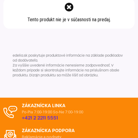
Špeciálna výživa a
biopotraviny
Darčekové
Recepty
Špeciálna
Tento produkt nie je v súčasnosti na predaj.
poukazy
výživa
Dieťa
Drogéria a kozmetika
Domácnosť a kancelária
edelia.sk poskytuje produktové informácie na základe podkladov
Domáci miláčikovia
od dodávateľa.
Za vyššie uvedené informácie nenesieme zodpovednosť. V
každom prípade si skontrolujte informácie na príslušnom obale
Lekáreň
produktu. Dizajn produktu sa môže líšiť od obrázku.
ZÁKAZNÍCKA LINKA
Po-Pia 7:00-19:00
So-Ne 7:00-19:00
+421 2 2211 5551
ZÁKAZNÍCKA PODPORA
Reklamácie a podnety