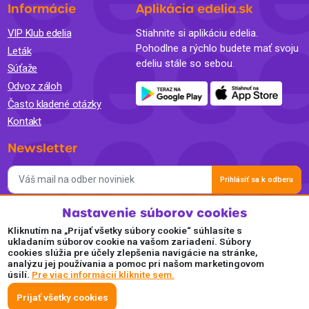
Informácie
Aplikácia edelia.sk
VIP Klub edelia
Stiahnite si aplikáciu edelia.
Pohodlne a rýchlo budete mať svoju
Leták
edeliu stále so sebou.
Súťaže
Odvoz záloh
Často kladené otázky
Kontakt
Newsletter
Prihlásiť sa k odberu
Nastavenie súborov cookies
Súhlasím so spracovaním osobných údajov a so zasielaním
newslettra na marketingové účely a oboznámil som sa so
Kliknutím na „Prijať všetky súbory cookie“ súhlasíte s
Zásadami ochrany osobných údajov.
ukladaním súborov cookie na vašom zariadení. Súbory
cookies slúžia pre účely zlepšenia navigácie na stránke,
Akceptujeme
analýzu jej používania a pomoc pri našom marketingovom
úsilí.
Pre viac informácií kliknite sem.
Plaťte pohodlne a bezpečne online.
Prijať všetky cookies