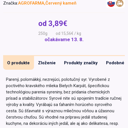
Značka:
AGROFARMA,Červený kameň
Špeciálna výživa a
biopotraviny
Darčekové
Recepty
Špeciálna
poukazy
výživa
od
3,89€
Dieťa
250g
od 15,56€ / kg
Drogéria a kozmetika
očakávame
13. 8.
Domácnosť a kancelária
Domáci miláčikovia
O produkte
Zloženie
Produkty značky
Podobné
Lekáreň
Parený, polomäkký, nezrejúci, polotučný syr. Vyrobené z
poctivého kravského mlieka Bielych Karpát, špecifickou
technológiou parenia syreniny, bez pridania chemických
prísad a stabilizátorov. Syrové nite sú spojením tradície ručnej
výroby a kvality. Vyrábajú sa ťahaním horúceho syrového
cesta. Sú šťavnaté s výraznou mliečnou vôňou a úžasnou
čerstvou chuťou. Sú vhodné na prípravu jedál studenej
kuchyne, na dekoráciu iných jedál, ale aj ako delikatesa, resp.