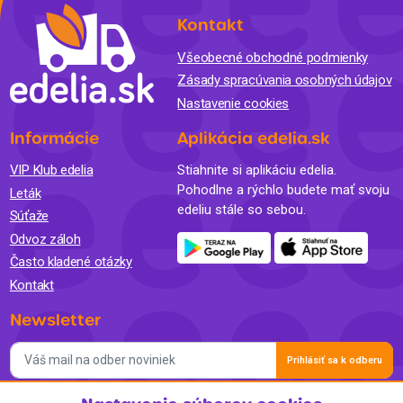
Kontakt
Všeobecné obchodné podmienky
Zásady spracúvania osobných údajov
Nastavenie cookies
Informácie
Aplikácia edelia.sk
VIP Klub edelia
Stiahnite si aplikáciu edelia.
Pohodlne a rýchlo budete mať svoju
Leták
edeliu stále so sebou.
Súťaže
Odvoz záloh
Často kladené otázky
Kontakt
Newsletter
Prihlásiť sa k odberu
Súhlasím so spracovaním osobných údajov a so zasielaním