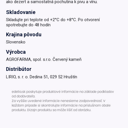
ako dezert a samostatná pochutina k pivu a vínu.
Skladovanie
Skladujte pri teplote od +2°C do +8°C. Po otvorení
spotrebujte do 48 hodín
Krajina pôvodu
Slovensko
Výrobca
AGROFARMA, spol. s.r.o. Červený kameň
Distribútor
LIRIO, s. r. o. Dedina 51, 029 52 Hruštín
edelia.sk poskytuje produktové informácie na základe podkladov
od dodávateľa.
Za vyššie uvedené informácie nenesieme zodpovednosť. V
každom prípade si skontrolujte informácie na príslušnom obale
produktu. Dizajn produktu sa môže líšiť od obrázku.