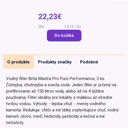
Špeciálna výživa a
biopotraviny
Darčekové
Recepty
Špeciálna
22,23€
poukazy
výživa
Dieťa
3ks
7,41€ / ks
Drogéria a kozmetika
Do košíka
Domácnosť a kancelária
Domáci miláčikovia
O produkte
Produkty značky
Podobné
Lekáreň
Vodný filter Brita Maxtra Pro Pure Performance, 3 ks.
Čistejšia, chutnejšia a svieža voda. Jeden filter je určený na
prefiltrovanie až 150 litrov vody, alebo až na 4 týždne
používania. Filter ideálny pre lokality s mäkkou až stredne
tvrdou vodou. Výhody: - lepšia chuť. - menej vodného
kameňa. Redukuje: chlór a iné látky ovplyvňujúce chuť, vodný
kameň, olovo, meď, herbicídy, pesticídy a liečivá a iné
nečistoty.