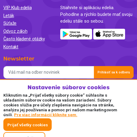
VIP Klub edelia
Stiahnite si aplikáciu edelia.
Pohodlne a rýchlo budete mať svoju
Leták
edeliu stále so sebou.
Súťaže
Odvoz záloh
Často kladené otázky
Kontakt
Newsletter
Prihlásiť sa k odberu
Nastavenie súborov cookies
Súhlasím so spracovaním osobných údajov a so zasielaním
newslettra na marketingové účely a oboznámil som sa so
Kliknutím na „Prijať všetky súbory cookie“ súhlasíte s
Zásadami ochrany osobných údajov.
ukladaním súborov cookie na vašom zariadení. Súbory
cookies slúžia pre účely zlepšenia navigácie na stránke,
Akceptujeme
analýzu jej používania a pomoc pri našom marketingovom
úsilí.
Pre viac informácií kliknite sem.
Plaťte pohodlne a bezpečne online.
Prijať všetky cookies