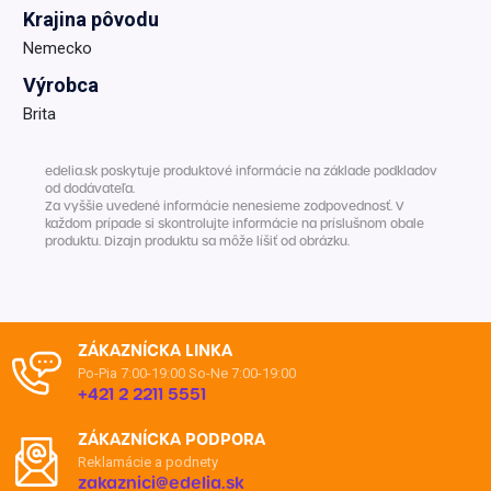
Krajina pôvodu
Nemecko
Výrobca
Brita
edelia.sk poskytuje produktové informácie na základe podkladov
od dodávateľa.
Za vyššie uvedené informácie nenesieme zodpovednosť. V
každom prípade si skontrolujte informácie na príslušnom obale
produktu. Dizajn produktu sa môže líšiť od obrázku.
ZÁKAZNÍCKA LINKA
Po-Pia 7:00-19:00
So-Ne 7:00-19:00
+421 2 2211 5551
ZÁKAZNÍCKA PODPORA
Reklamácie a podnety
zakaznici@edelia.sk