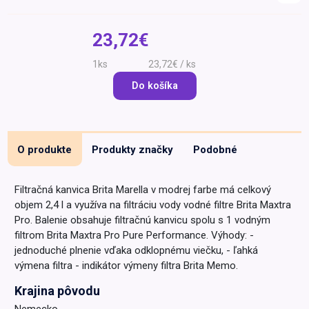
Špeciálna výživa a
biopotraviny
Darčekové
Recepty
Špeciálna
23,72€
poukazy
výživa
Dieťa
1ks
23,72€ / ks
Drogéria a kozmetika
Do košíka
Domácnosť a kancelária
Domáci miláčikovia
O produkte
Produkty značky
Podobné
Lekáreň
Filtračná kanvica Brita Marella v modrej farbe má celkový
objem 2,4 l a využíva na filtráciu vody vodné filtre Brita Maxtra
Pro. Balenie obsahuje filtračnú kanvicu spolu s 1 vodným
filtrom Brita Maxtra Pro Pure Performance. Výhody: -
jednoduché plnenie vďaka odklopnému viečku, - ľahká
výmena filtra - indikátor výmeny filtra Brita Memo.
Krajina pôvodu
Nemecko