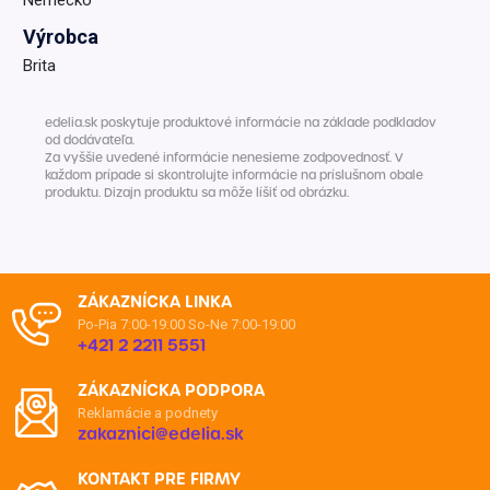
Výrobca
Brita
edelia.sk poskytuje produktové informácie na základe podkladov
od dodávateľa.
Za vyššie uvedené informácie nenesieme zodpovednosť. V
každom prípade si skontrolujte informácie na príslušnom obale
produktu. Dizajn produktu sa môže líšiť od obrázku.
ZÁKAZNÍCKA LINKA
Po-Pia 7:00-19:00
So-Ne 7:00-19:00
+421 2 2211 5551
ZÁKAZNÍCKA PODPORA
Reklamácie a podnety
zakaznici@edelia.sk
KONTAKT PRE FIRMY