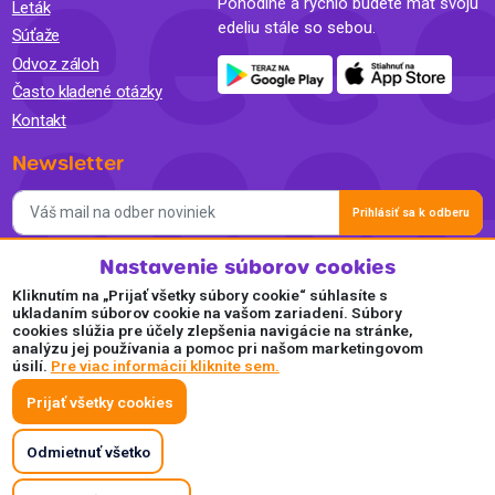
Pohodlne a rýchlo budete mať svoju
Leták
edeliu stále so sebou.
Súťaže
Odvoz záloh
Často kladené otázky
Kontakt
Newsletter
Prihlásiť sa k odberu
Nastavenie súborov cookies
Súhlasím so spracovaním osobných údajov a so zasielaním
newslettra na marketingové účely a oboznámil som sa so
Kliknutím na „Prijať všetky súbory cookie“ súhlasíte s
Zásadami ochrany osobných údajov.
ukladaním súborov cookie na vašom zariadení. Súbory
cookies slúžia pre účely zlepšenia navigácie na stránke,
Akceptujeme
analýzu jej používania a pomoc pri našom marketingovom
úsilí.
Pre viac informácií kliknite sem.
Plaťte pohodlne a bezpečne online.
Prijať všetky cookies
Odmietnuť všetko