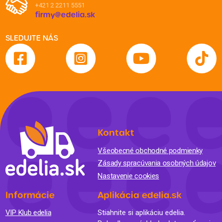
+421 2 2211 5551
firmy@edelia.sk
SLEDUJTE NÁS
Kontakt
Všeobecné obchodné podmienky
Zásady spracúvania osobných údajov
Nastavenie cookies
Informácie
Aplikácia edelia.sk
VIP Klub edelia
Stiahnite si aplikáciu edelia.