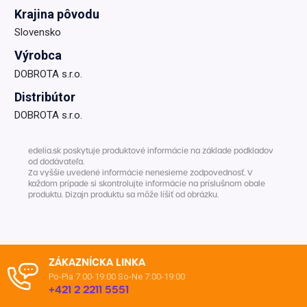
Krajina pôvodu
Slovensko
Výrobca
DOBROTA s.r.o.
Distribútor
DOBROTA s.r.o.
edelia.sk poskytuje produktové informácie na základe podkladov
od dodávateľa.
Za vyššie uvedené informácie nenesieme zodpovednosť. V
každom prípade si skontrolujte informácie na príslušnom obale
produktu. Dizajn produktu sa môže líšiť od obrázku.
ZÁKAZNÍCKA LINKA
Po-Pia 7:00-19:00
So-Ne 7:00-19:00
+421 2 2211 5551