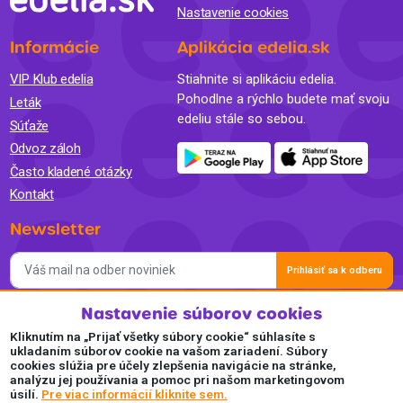
Nastavenie cookies
Informácie
Aplikácia edelia.sk
VIP Klub edelia
Stiahnite si aplikáciu edelia.
Pohodlne a rýchlo budete mať svoju
Leták
edeliu stále so sebou.
Súťaže
Odvoz záloh
Často kladené otázky
Kontakt
Newsletter
Prihlásiť sa k odberu
Nastavenie súborov cookies
Súhlasím so spracovaním osobných údajov a so zasielaním
newslettra na marketingové účely a oboznámil som sa so
Kliknutím na „Prijať všetky súbory cookie“ súhlasíte s
Zásadami ochrany osobných údajov.
ukladaním súborov cookie na vašom zariadení. Súbory
cookies slúžia pre účely zlepšenia navigácie na stránke,
Akceptujeme
analýzu jej používania a pomoc pri našom marketingovom
úsilí.
Pre viac informácií kliknite sem.