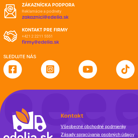
ZÁKAZNÍCKA PODPORA
Reklamácie a podnety
zakaznici@edelia.sk
KONTAKT PRE FIRMY
+421 2 2211 5551
firmy@edelia.sk
SLEDUJTE NÁS
Kontakt
Všeobecné obchodné podmienky
Zásady spracúvania osobných údajov