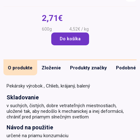
Špeciálna výživa a
biopotraviny
Darčekové
Recepty
Špeciálna
2,71€
poukazy
výživa
Dieťa
600g
4,52€ / kg
Drogéria a kozmetika
Do košíka
Domácnosť a kancelária
Domáci miláčikovia
O produkte
Zloženie
Produkty značky
Podobné
Lekáreň
Pekársky výrobok , Chlieb, krájaný, balený
Skladovanie
v suchých, čistých, dobre vetrateľných miestnostiach,
uložené tak, aby nedošlo k mechanickej a inej deformácii,
chrániť pred priamym slnečným svetlom
Návod na použitie
určené na priamu konzumáciu