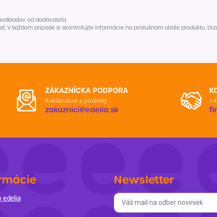
Balóny a sviečky
Intímna hygiena
Dekorácie
egórie
podkladov od dodávateľa.
V každom prípade si skontrolujte informácie na príslušnom obale produktu. Dizaj
Stolovanie
domácich
Sezónna dekorácia
egórie
ZÁKAZNÍCKA PODPORA
K
Reklamácie a podnety
+4
zakaznici@edelia.sk
f
rmácie
Newsletter
 edelia