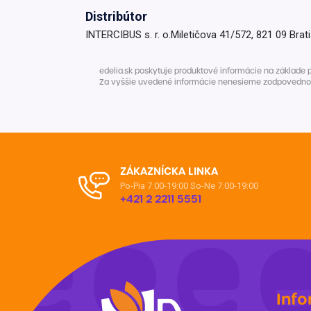
Distribútor
Krémy a impregnácia
Zobraziť všetko z kat
INTERCIBUS s. r. o.Miletičova 41/572, 821 09 Brat
Výpredaj 
potrieb
edelia.sk poskytuje produktové informácie na základe 
Za vyššie uvedené informácie nenesieme zodpovednosť. 
Zobraziť všetko z kat
ZÁKAZNÍCKA LINKA
Po-Pia 7:00-19:00
So-Ne 7:00-19:00
+421 2 2211 5551
Info