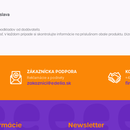
Balóny a sviečky
Intímna hygiena
Dekorácie
egórie
islava
Stolovanie
domácich
Sezónna dekorácia
podkladov od dodávateľa.
V každom prípade si skontrolujte informácie na príslušnom obale produktu. Dizaj
egórie
ZÁKAZNÍCKA PODPORA
K
Reklamácie a podnety
+4
zakaznici@edelia.sk
f
rmácie
Newsletter