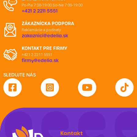
Po-Pia 7:00-19:00
So-Ne 7:00-19:00
+421 2 2211 5551
ZÁKAZNÍCKA PODPORA
Reklamácie a podnety
zakaznici@edelia.sk
KONTAKT PRE FIRMY
+421 2 2211 5551
firmy@edelia.sk
SLEDUJTE NÁS
Kontakt