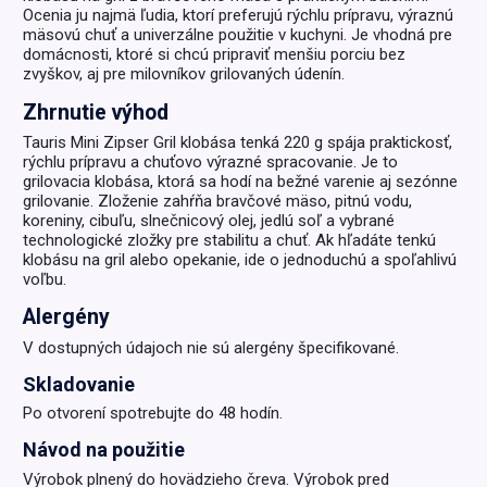
Ocenia ju najmä ľudia, ktorí preferujú rýchlu prípravu, výraznú
mäsovú chuť a univerzálne použitie v kuchyni. Je vhodná pre
domácnosti, ktoré si chcú pripraviť menšiu porciu bez
zvyškov, aj pre milovníkov grilovaných údenín.
Zhrnutie výhod
Tauris Mini Zipser Gril klobása tenká 220 g spája praktickosť,
rýchlu prípravu a chuťovo výrazné spracovanie. Je to
grilovacia klobása, ktorá sa hodí na bežné varenie aj sezónne
grilovanie. Zloženie zahŕňa bravčové mäso, pitnú vodu,
koreniny, cibuľu, slnečnicový olej, jedlú soľ a vybrané
technologické zložky pre stabilitu a chuť. Ak hľadáte tenkú
klobásu na gril alebo opekanie, ide o jednoduchú a spoľahlivú
voľbu.
Alergény
V dostupných údajoch nie sú alergény špecifikované.
Skladovanie
Po otvorení spotrebujte do 48 hodín.
Návod na použitie
Výrobok plnený do hovädzieho čreva. Výrobok pred