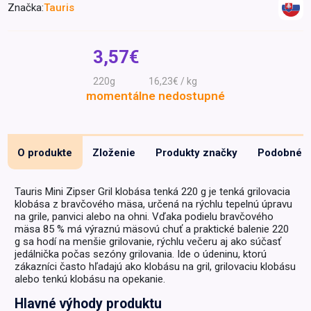
Značka:
Tauris
Špeciálna výživa a
biopotraviny
Darčekové
Recepty
Špeciálna
poukazy
výživa
3,57€
Dieťa
220g
16,23€ / kg
Drogéria a kozmetika
momentálne nedostupné
Domácnosť a kancelária
Domáci miláčikovia
O produkte
Zloženie
Produkty značky
Podobné
Lekáreň
Tauris Mini Zipser Gril klobása tenká 220 g je tenká grilovacia
klobása z bravčového mäsa, určená na rýchlu tepelnú úpravu
na grile, panvici alebo na ohni. Vďaka podielu bravčového
mäsa 85 % má výraznú mäsovú chuť a praktické balenie 220
g sa hodí na menšie grilovanie, rýchlu večeru aj ako súčasť
jedálnička počas sezóny grilovania. Ide o údeninu, ktorú
zákazníci často hľadajú ako klobásu na gril, grilovaciu klobásu
alebo tenkú klobásu na opekanie.
Hlavné výhody produktu