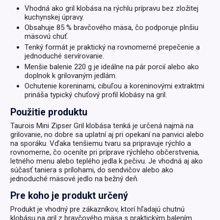
Vhodná ako gril klobása na rýchlu prípravu bez zložitej
kuchynskej úpravy.
Obsahuje 85 % bravčového mäsa, čo podporuje plnšiu
mäsovú chuť.
Tenký formát je praktický na rovnomerné prepečenie a
jednoduché servírovanie.
Menšie balenie 220 g je ideálne na pár porcií alebo ako
doplnok k grilovaným jedlám.
Ochutenie koreninami, cibuľou a koreninovými extraktmi
prináša typický chuťový profil klobásy na gril.
Použitie produktu
Taurois Mini Zipser Gril klobása tenká je určená najmä na
grilovanie, no dobre sa uplatní aj pri opekaní na panvici alebo
na sporáku. Vďaka tenšiemu tvaru sa pripravuje rýchlo a
rovnomerne, čo oceníte pri príprave rýchleho občerstvenia,
letného menu alebo teplého jedla k pečivu. Je vhodná aj ako
súčasť taniera s prílohami, do sendvičov alebo ako
jednoduché mäsové jedlo na bežný deň.
Pre koho je produkt určený
Produkt je vhodný pre zákazníkov, ktorí hľadajú chutnú
klobásu na gril z bravčového mäsa s praktickým balením.