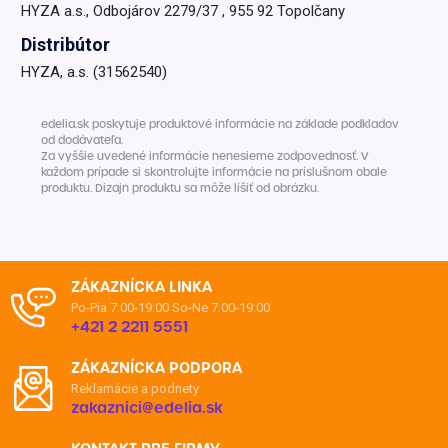
HYZA a.s., Odbojárov 2279/37 , 955 92 Topolčany
Distribútor
HYZA, a.s. (31562540)
edelia.sk poskytuje produktové informácie na základe podkladov
od dodávateľa.
Za vyššie uvedené informácie nenesieme zodpovednosť. V
každom prípade si skontrolujte informácie na príslušnom obale
produktu. Dizajn produktu sa môže líšiť od obrázku.
ZÁKAZNÍCKA LINKA
Po-Pia 7:00-19:00
So-Ne 7:00-19:00
+421 2 2211 5551
ZÁKAZNÍCKA PODPORA
Reklamácie a podnety
zakaznici@edelia.sk