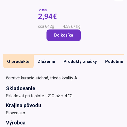
Špeciálna výživa a
biopotraviny
Darčekové
Recepty
Špeciálna
2,94€
poukazy
výživa
Dieťa
642g
4,58€ / kg
Drogéria a kozmetika
Do košíka
Domácnosť a kancelária
Domáci miláčikovia
O produkte
Zloženie
Produkty značky
Podobné
Lekáreň
čerstvé kuracie stehná, trieda kvality A
Skladovanie
Skladovať pri teplote: -2°C až + 4 °C
Krajina pôvodu
Slovensko
Výrobca