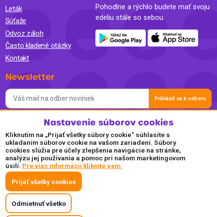
Pohodlne a rýchlo budete mať svoju
Leták
edeliu stále so sebou.
Súťaže
Odvoz záloh
Často kladené otázky
Kontakt
Newsletter
Prihlásiť sa k odberu
Nastavenie súborov cookies
Súhlasím so spracovaním osobných údajov a so zasielaním
newslettra na marketingové účely a oboznámil som sa so
Kliknutím na „Prijať všetky súbory cookie“ súhlasíte s
Zásadami ochrany osobných údajov.
ukladaním súborov cookie na vašom zariadení. Súbory
cookies slúžia pre účely zlepšenia navigácie na stránke,
Akceptujeme
analýzu jej používania a pomoc pri našom marketingovom
úsilí.
Pre viac informácií kliknite sem.
Plaťte pohodlne a bezpečne online.
Prijať všetky cookies
Odmietnuť všetko