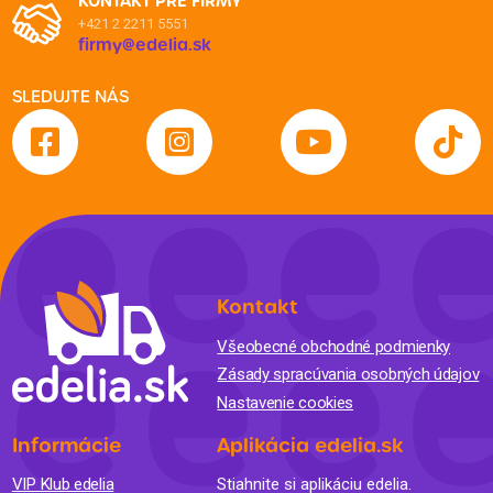
KONTAKT PRE FIRMY
+421 2 2211 5551
firmy@edelia.sk
SLEDUJTE NÁS
Kontakt
Všeobecné obchodné podmienky
Zásady spracúvania osobných údajov
Nastavenie cookies
Informácie
Aplikácia edelia.sk
VIP Klub edelia
Stiahnite si aplikáciu edelia.