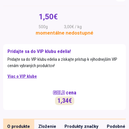
Špeciálna výživa a
biopotraviny
Darčekové
Recepty
Špeciálna
1,50€
poukazy
výživa
Dieťa
500g
3,00€ / kg
momentálne nedostupné
Drogéria a kozmetika
Domácnosť a kancelária
Pridajte sa do VIP klubu edelia!
Domáci miláčikovia
Pridajte sa do VIP klubu edelia a získajte prístup k výhodnejším VIP
cenám vybraných produktov!
Lekáreň
Viac o VIP klube
GOLD
cena
1,34€
O produkte
Zloženie
Produkty značky
Podobné