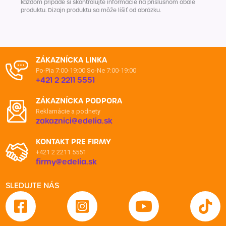
každom prípade si skontrolujte informácie na príslušnom obale
produktu. Dizajn produktu sa môže líšiť od obrázku.
ZÁKAZNÍCKA LINKA
Po-Pia 7:00-19:00
So-Ne 7:00-19:00
+421 2 2211 5551
ZÁKAZNÍCKA PODPORA
Reklamácie a podnety
zakaznici@edelia.sk
KONTAKT PRE FIRMY
+421 2 2211 5551
firmy@edelia.sk
SLEDUJTE NÁS