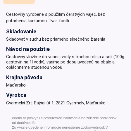
Cestoviny vyrobené s použitím čerstvých vajec, bez
prifarbenia kurkumou. Tvar: fusilli
Skladovanie
Skladovať v suchu bez priameho slnečného žiarenia
Návod na použitie
Cestoviny vložíme do vriacej vody s trochou oleja a soli (100g
cestovín na 1l vody), varíme po dobu uvedenú na obale a
opláchneme studenou vodou
Krajina pôvodu
Maďarsko
Výrobca
Gyermelyi Zrt. Bajnai út 1, 2821 Gyermely, Maďarsko
edelia.sk poskytuje produktové informácie na základe podkladov
od dodávateľa.
Za vyššie uvedené informácie nenesieme zodpovednosť. V