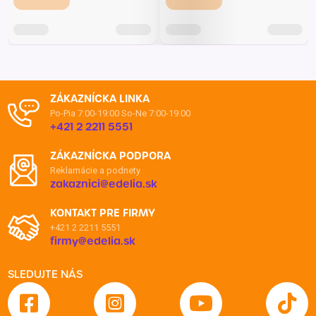
ZÁKAZNÍCKA LINKA
Po-Pia 7:00-19:00
So-Ne 7:00-19:00
+421 2 2211 5551
ZÁKAZNÍCKA PODPORA
Reklamácie a podnety
zakaznici@edelia.sk
KONTAKT PRE FIRMY
+421 2 2211 5551
firmy@edelia.sk
SLEDUJTE NÁS