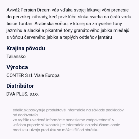
Aviváž Persian Dream vás vďaka svojej lákavej vôni prenesie
do perzskej záhrady, keď prvé lúče slnka svietia na čistú vodu
tisíce fontán. Arabeska vôňou, v ktorej sa zmyselné tóny
jazmínu a sladké a pikantné tóny granátového jablka miešajú
s vôňou červeného jablka a teplých odtieňov jantáru
Krajina pôvodu
Taliansko
Výrobca
CONTER S.r.l. Viale Europa
Distribútor
DVA PLUS, s.r.o.
edelia.sk poskytuje produktové informácie na základe podkladov
od dodávateľa.
Za vyššie uvedené informácie nenesieme zodpovednosť. V
každom prípade si skontrolujte informácie na príslušnom obale
produktu. Dizajn produktu sa môže líšiť od obrázku.