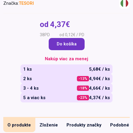
Značka:
TESORI
Špeciálna výživa a
biopotraviny
Darčekové
Recepty
Špeciálna
poukazy
výživa
od
4,37€
Dieťa
38PD
od 0,12€ / PD
Drogéria a kozmetika
Do košíka
Domácnosť a kancelária
Domáci miláčikovia
Nakúp viac za menej
Lekáreň
1 ks
5,68€ / ks
2 ks
4,94€ / ks
-13%
3 - 4 ks
4,66€ / ks
-18%
5 a viac ks
4,37€ / ks
-23%
O produkte
Zloženie
Produkty značky
Podobné