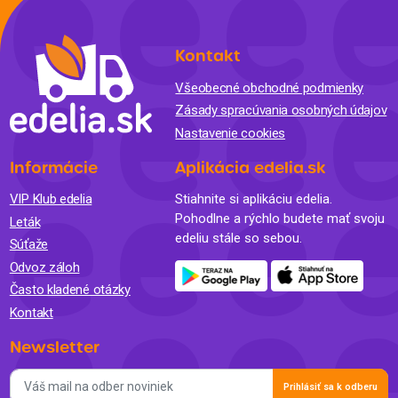
Kontakt
Všeobecné obchodné podmienky
Zásady spracúvania osobných údajov
Nastavenie cookies
Informácie
Aplikácia edelia.sk
VIP Klub edelia
Stiahnite si aplikáciu edelia.
Pohodlne a rýchlo budete mať svoju
Leták
edeliu stále so sebou.
Súťaže
Odvoz záloh
Často kladené otázky
Kontakt
Newsletter
Prihlásiť sa k odberu