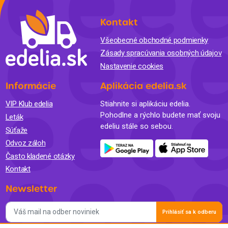
Kontakt
Všeobecné obchodné podmienky
Zásady spracúvania osobných údajov
Nastavenie cookies
Informácie
Aplikácia edelia.sk
VIP Klub edelia
Stiahnite si aplikáciu edelia.
Pohodlne a rýchlo budete mať svoju
Leták
edeliu stále so sebou.
Súťaže
Odvoz záloh
Často kladené otázky
Kontakt
Newsletter
Prihlásiť sa k odberu