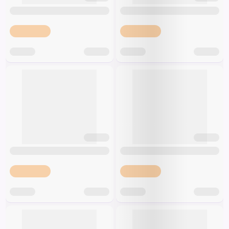
Špeciálna výživa a
biopotraviny
Darčekové
Recepty
Špeciálna
poukazy
výživa
Dieťa
Drogéria a kozmetika
Domácnosť a kancelária
Domáci miláčikovia
Lekáreň