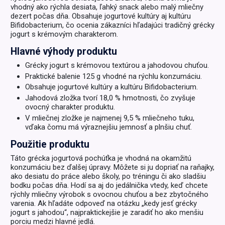
vhodný ako rýchla desiata, ľahký snack alebo malý mliečny
dezert počas dňa. Obsahuje jogurtové kultúry aj kultúru
Bifidobacterium, čo ocenia zákazníci hľadajúci tradičný grécky
jogurt s krémovým charakterom.
Hlavné výhody produktu
Grécky jogurt s krémovou textúrou a jahodovou chuťou.
Praktické balenie 125 g vhodné na rýchlu konzumáciu.
Obsahuje jogurtové kultúry a kultúru Bifidobacterium.
Jahodová zložka tvorí 18,0 % hmotnosti, čo zvyšuje
ovocný charakter produktu.
V mliečnej zložke je najmenej 9,5 % mliečneho tuku,
vďaka čomu má výraznejšiu jemnosť a plnšiu chuť.
Použitie produktu
Táto grécka jogurtová pochúťka je vhodná na okamžitú
konzumáciu bez ďalšej úpravy. Môžete si ju dopriať na raňajky,
ako desiatu do práce alebo školy, po tréningu či ako sladšiu
bodku počas dňa. Hodí sa aj do jedálnička vtedy, keď chcete
rýchly mliečny výrobok s ovocnou chuťou a bez zbytočného
varenia. Ak hľadáte odpoveď na otázku „kedy jesť grécky
jogurt s jahodou“, najpraktickejšie je zaradiť ho ako menšiu
porciu medzi hlavné jedlá.