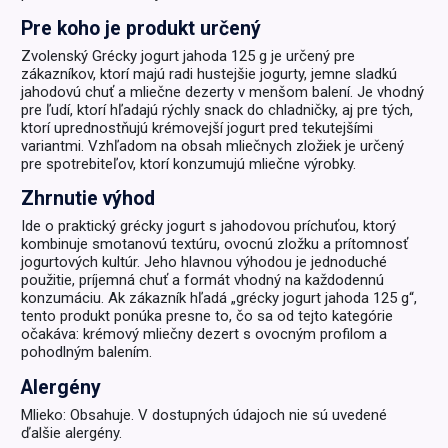
Pre koho je produkt určený
Zvolenský Grécky jogurt jahoda 125 g je určený pre
zákazníkov, ktorí majú radi hustejšie jogurty, jemne sladkú
jahodovú chuť a mliečne dezerty v menšom balení. Je vhodný
pre ľudí, ktorí hľadajú rýchly snack do chladničky, aj pre tých,
ktorí uprednostňujú krémovejší jogurt pred tekutejšími
variantmi. Vzhľadom na obsah mliečnych zložiek je určený
pre spotrebiteľov, ktorí konzumujú mliečne výrobky.
Zhrnutie výhod
Ide o praktický grécky jogurt s jahodovou príchuťou, ktorý
kombinuje smotanovú textúru, ovocnú zložku a prítomnosť
jogurtových kultúr. Jeho hlavnou výhodou je jednoduché
použitie, príjemná chuť a formát vhodný na každodennú
konzumáciu. Ak zákazník hľadá „grécky jogurt jahoda 125 g“,
tento produkt ponúka presne to, čo sa od tejto kategórie
očakáva: krémový mliečny dezert s ovocným profilom a
pohodlným balením.
Alergény
Mlieko: Obsahuje. V dostupných údajoch nie sú uvedené
ďalšie alergény.