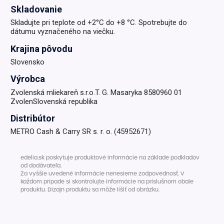
Skladovanie
Skladujte pri teplote od +2°C do +8 °C. Spotrebujte do
dátumu vyznačeného na viečku.
Krajina pôvodu
Slovensko
Výrobca
Zvolenská mliekareň s.r.o.T. G. Masaryka 8580960 01
ZvolenSlovenská republika
Distribútor
METRO Cash & Carry SR s. r. o. (45952671)
edelia.sk poskytuje produktové informácie na základe podkladov
od dodávateľa.
Za vyššie uvedené informácie nenesieme zodpovednosť. V
každom prípade si skontrolujte informácie na príslušnom obale
produktu. Dizajn produktu sa môže líšiť od obrázku.