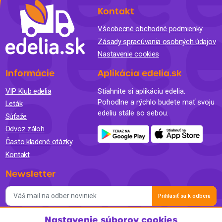
Kontakt
Všeobecné obchodné podmienky
Zásady spracúvania osobných údajov
Nastavenie cookies
Informácie
Aplikácia edelia.sk
VIP Klub edelia
Stiahnite si aplikáciu edelia.
Pohodlne a rýchlo budete mať svoju
Leták
edeliu stále so sebou.
Súťaže
Odvoz záloh
Často kladené otázky
Kontakt
Newsletter
Prihlásiť sa k odberu
Nastavenie súborov cookies
Súhlasím so spracovaním osobných údajov a so zasielaním