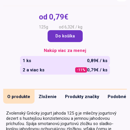
Špeciálna výživa a
biopotraviny
Darčekové
Recepty
Špeciálna
od
0,79€
poukazy
výživa
Dieťa
125g
od 6,32€ / kg
Drogéria a kozmetika
Do košíka
Domácnosť a kancelária
Nakúp viac za menej
Domáci miláčikovia
1 ks
0,89€ / ks
Lekáreň
2 a viac ks
0,79€ / ks
-11%
O produkte
Zloženie
Produkty značky
Podobné
Zvolenský Grécky jogurt jahoda 125 g je mliečny jogurtový
dezert s hustejšou konzistenciou a jemnou jahodovou
príchuťou. Spája smotanovú jogurtovú zložku so sladko-
kyslou jahodovou ochucujúcou zložkou, vďaka čomu je