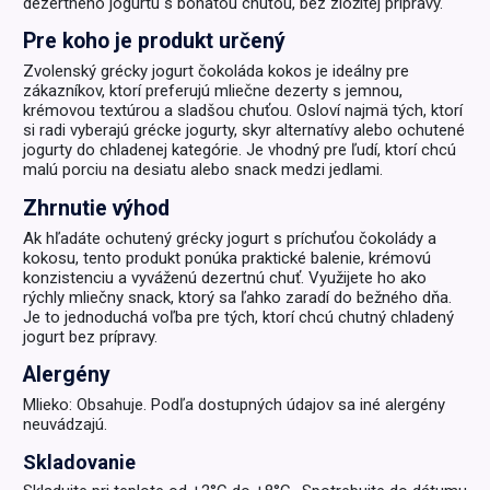
dezertného jogurtu s bohatou chuťou, bez zložitej prípravy.
Pre koho je produkt určený
Zvolenský grécky jogurt čokoláda kokos je ideálny pre
zákazníkov, ktorí preferujú mliečne dezerty s jemnou,
krémovou textúrou a sladšou chuťou. Osloví najmä tých, ktorí
si radi vyberajú grécke jogurty, skyr alternatívy alebo ochutené
jogurty do chladenej kategórie. Je vhodný pre ľudí, ktorí chcú
malú porciu na desiatu alebo snack medzi jedlami.
Zhrnutie výhod
Ak hľadáte ochutený grécky jogurt s príchuťou čokolády a
kokosu, tento produkt ponúka praktické balenie, krémovú
konzistenciu a vyváženú dezertnú chuť. Využijete ho ako
rýchly mliečny snack, ktorý sa ľahko zaradí do bežného dňa.
Je to jednoduchá voľba pre tých, ktorí chcú chutný chladený
jogurt bez prípravy.
Alergény
Mlieko: Obsahuje. Podľa dostupných údajov sa iné alergény
neuvádzajú.
Skladovanie