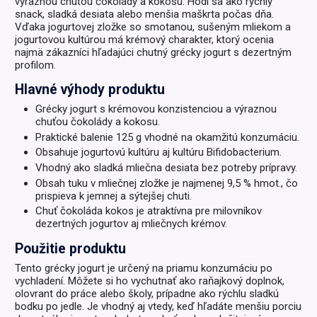
výraznou chuťou čokolády a kokosu. Hodí sa ako rýchly
snack, sladká desiata alebo menšia maškrta počas dňa.
Vďaka jogurtovej zložke so smotanou, sušeným mliekom a
jogurtovou kultúrou má krémový charakter, ktorý ocenia
najmä zákazníci hľadajúci chutný grécky jogurt s dezertným
profilom.
Hlavné výhody produktu
Grécky jogurt s krémovou konzistenciou a výraznou
chuťou čokolády a kokosu.
Praktické balenie 125 g vhodné na okamžitú konzumáciu.
Obsahuje jogurtovú kultúru aj kultúru Bifidobacterium.
Vhodný ako sladká mliečna desiata bez potreby prípravy.
Obsah tuku v mliečnej zložke je najmenej 9,5 % hmot., čo
prispieva k jemnej a sýtejšej chuti.
Chuť čokoláda kokos je atraktívna pre milovníkov
dezertných jogurtov aj mliečnych krémov.
Použitie produktu
Tento grécky jogurt je určený na priamu konzumáciu po
vychladení. Môžete si ho vychutnať ako raňajkový doplnok,
olovrant do práce alebo školy, prípadne ako rýchlu sladkú
bodku po jedle. Je vhodný aj vtedy, keď hľadáte menšiu porciu