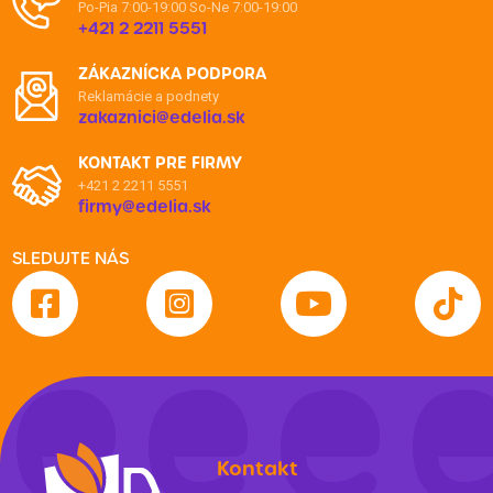
Po-Pia 7:00-19:00
So-Ne 7:00-19:00
+421 2 2211 5551
ZÁKAZNÍCKA PODPORA
Reklamácie a podnety
zakaznici@edelia.sk
KONTAKT PRE FIRMY
+421 2 2211 5551
firmy@edelia.sk
SLEDUJTE NÁS
Kontakt