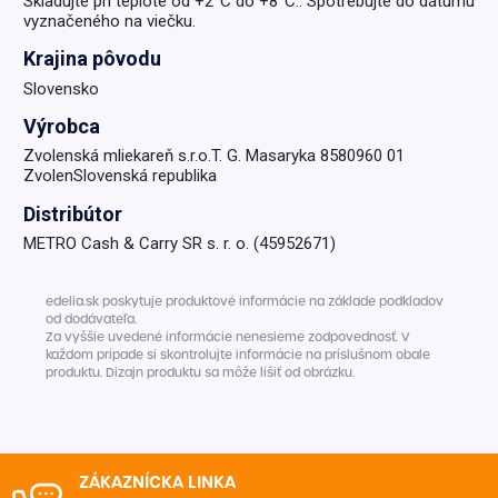
Skladujte pri teplote od +2°C do +8°C.. Spotrebujte do dátumu
vyznačeného na viečku.
Krajina pôvodu
Slovensko
Výrobca
Zvolenská mliekareň s.r.o.T. G. Masaryka 8580960 01
ZvolenSlovenská republika
Distribútor
METRO Cash & Carry SR s. r. o. (45952671)
edelia.sk poskytuje produktové informácie na základe podkladov
od dodávateľa.
Za vyššie uvedené informácie nenesieme zodpovednosť. V
každom prípade si skontrolujte informácie na príslušnom obale
produktu. Dizajn produktu sa môže líšiť od obrázku.
ZÁKAZNÍCKA LINKA