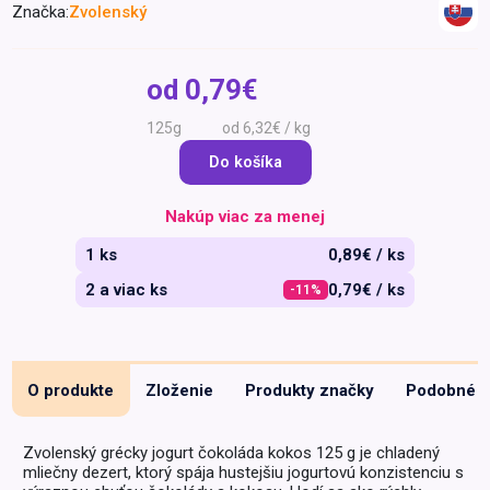
Značka:
Zvolenský
Špeciálna výživa a
biopotraviny
Darčekové
Recepty
Špeciálna
poukazy
výživa
od
0,79€
Dieťa
125g
od 6,32€ / kg
Drogéria a kozmetika
Do košíka
Domácnosť a kancelária
Domáci miláčikovia
Nakúp viac za menej
Lekáreň
1 ks
0,89€ / ks
2 a viac ks
0,79€ / ks
-11%
O produkte
Zloženie
Produkty značky
Podobné
Zvolenský grécky jogurt čokoláda kokos 125 g je chladený
mliečny dezert, ktorý spája hustejšiu jogurtovú konzistenciu s