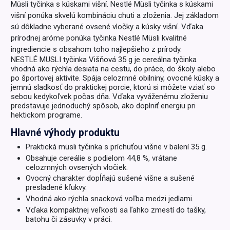
Müsli tyčinka s kúskami višní. Nestlé Müsli tyčinka s kúskami
višní ponúka skvelú kombináciu chuti a zloženia. Jej základom
sú dôkladne vyberané ovsené vločky a kúsky višní. Vďaka
prírodnej aróme ponúka tyčinka Nestlé Müsli kvalitné
ingrediencie s obsahom toho najlepšieho z prírody.
NESTLÉ MUSLI tyčinka Višňová 35 g je cereálna tyčinka
vhodná ako rýchla desiata na cestu, do práce, do školy alebo
po športovej aktivite. Spája celozrnné obilniny, ovocné kúsky a
jemnú sladkosť do praktickej porcie, ktorú si môžete vziať so
sebou kedykoľvek počas dňa. Vďaka vyváženému zloženiu
predstavuje jednoduchý spôsob, ako doplniť energiu pri
hektickom programe.
Hlavné výhody produktu
Praktická müsli tyčinka s príchuťou višne v balení 35 g.
Obsahuje cereálie s podielom 44,8 %, vrátane
celozrnných ovsených vločiek.
Ovocný charakter dopĺňajú sušené višne a sušené
presladené kľukvy.
Vhodná ako rýchla snacková voľba medzi jedlami.
Vďaka kompaktnej veľkosti sa ľahko zmestí do tašky,
batohu či zásuvky v práci.