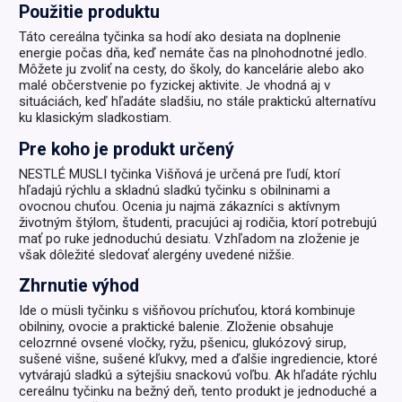
Použitie produktu
Táto cereálna tyčinka sa hodí ako desiata na doplnenie
energie počas dňa, keď nemáte čas na plnohodnotné jedlo.
Môžete ju zvoliť na cesty, do školy, do kancelárie alebo ako
malé občerstvenie po fyzickej aktivite. Je vhodná aj v
situáciách, keď hľadáte sladšiu, no stále praktickú alternatívu
ku klasickým sladkostiam.
Pre koho je produkt určený
NESTLÉ MUSLI tyčinka Višňová je určená pre ľudí, ktorí
hľadajú rýchlu a skladnú sladkú tyčinku s obilninami a
ovocnou chuťou. Ocenia ju najmä zákazníci s aktívnym
životným štýlom, študenti, pracujúci aj rodičia, ktorí potrebujú
mať po ruke jednoduchú desiatu. Vzhľadom na zloženie je
však dôležité sledovať alergény uvedené nižšie.
Zhrnutie výhod
Ide o müsli tyčinku s višňovou príchuťou, ktorá kombinuje
obilniny, ovocie a praktické balenie. Zloženie obsahuje
celozrnné ovsené vločky, ryžu, pšenicu, glukózový sirup,
sušené višne, sušené kľukvy, med a ďalšie ingrediencie, ktoré
vytvárajú sladkú a sýtejšiu snackovú voľbu. Ak hľadáte rýchlu
cereálnu tyčinku na bežný deň, tento produkt je jednoduché a