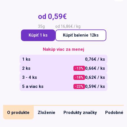
Špeciálna výživa a
biopotraviny
Darčekové
Recepty
Špeciálna
od
0,59€
poukazy
výživa
Dieťa
35g
od 16,86€ / kg
Drogéria a kozmetika
Kúpiť 1 ks
Kúpiť
balenie 12ks
Domácnosť a kancelária
Nakúp viac za menej
Domáci miláčikovia
1 ks
0,76€ / ks
Lekáreň
2 ks
0,66€ / ks
-13%
3 - 4 ks
0,62€ / ks
-18%
5 a viac ks
0,59€ / ks
-22%
O produkte
Zloženie
Produkty značky
Podobné