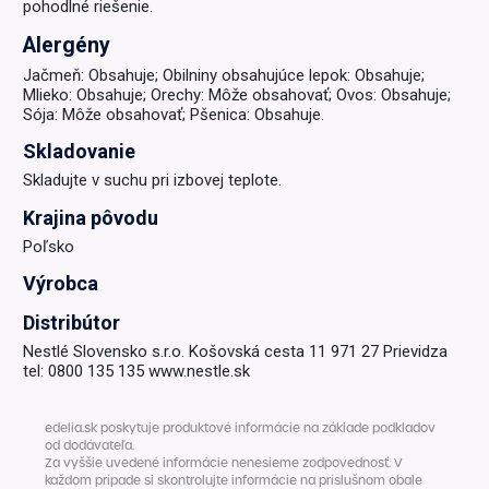
pohodlné riešenie.
Alergény
Jačmeň: Obsahuje; Obilniny obsahujúce lepok: Obsahuje;
Mlieko: Obsahuje; Orechy: Môže obsahovať; Ovos: Obsahuje;
Sója: Môže obsahovať; Pšenica: Obsahuje.
Skladovanie
Skladujte v suchu pri izbovej teplote.
Krajina pôvodu
Poľsko
Výrobca
Distribútor
Nestlé Slovensko s.r.o. Košovská cesta 11 971 27 Prievidza
tel: 0800 135 135 www.nestle.sk
edelia.sk poskytuje produktové informácie na základe podkladov
od dodávateľa.
Za vyššie uvedené informácie nenesieme zodpovednosť. V
každom prípade si skontrolujte informácie na príslušnom obale