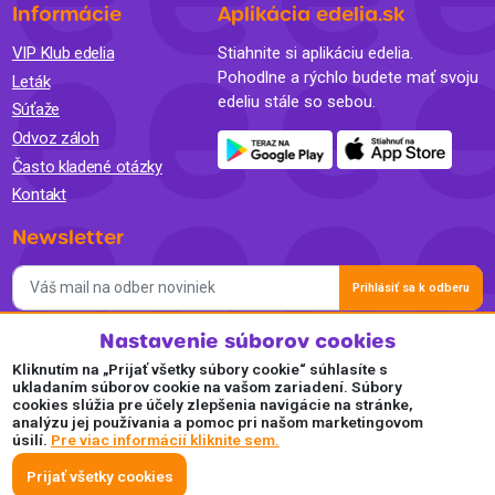
Informácie
Aplikácia edelia.sk
VIP Klub edelia
Stiahnite si aplikáciu edelia.
Pohodlne a rýchlo budete mať svoju
Leták
edeliu stále so sebou.
Súťaže
Odvoz záloh
Často kladené otázky
Kontakt
Newsletter
Prihlásiť sa k odberu
Nastavenie súborov cookies
Súhlasím so spracovaním osobných údajov a so zasielaním
newslettra na marketingové účely a oboznámil som sa so
Kliknutím na „Prijať všetky súbory cookie“ súhlasíte s
Zásadami ochrany osobných údajov.
ukladaním súborov cookie na vašom zariadení. Súbory
cookies slúžia pre účely zlepšenia navigácie na stránke,
Akceptujeme
analýzu jej používania a pomoc pri našom marketingovom
úsilí.
Pre viac informácií kliknite sem.
Plaťte pohodlne a bezpečne online.
Prijať všetky cookies