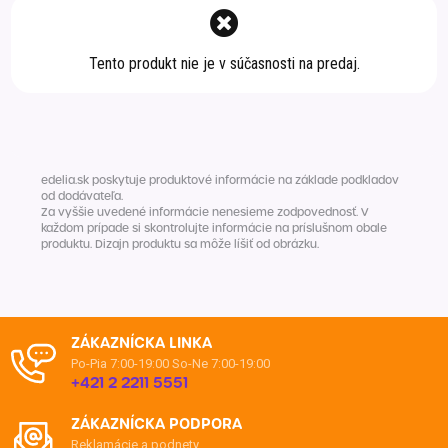
Špeciálna výživa a
biopotraviny
Darčekové
Recepty
Špeciálna
Tento produkt nie je v súčasnosti na predaj.
poukazy
výživa
Dieťa
Drogéria a kozmetika
Domácnosť a kancelária
edelia.sk poskytuje produktové informácie na základe podkladov
Domáci miláčikovia
od dodávateľa.
Za vyššie uvedené informácie nenesieme zodpovednosť. V
každom prípade si skontrolujte informácie na príslušnom obale
Lekáreň
produktu. Dizajn produktu sa môže líšiť od obrázku.
ZÁKAZNÍCKA LINKA
Po-Pia 7:00-19:00
So-Ne 7:00-19:00
+421 2 2211 5551
ZÁKAZNÍCKA PODPORA
Reklamácie a podnety