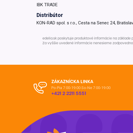
IBK TRADE
Krémy a impregnácia
Zobraziť všetko z kat
Distribútor
Výpredaj 
KON-RAD spol. s r.o., Cesta na Senec 24, Bratisla
potrieb
edelia.sk poskytuje produktové informácie na základe 
Zobraziť všetko z kat
Za vyššie uvedené informácie nenesieme zodpovednosť. 
ZÁKAZNÍCKA LINKA
Po-Pia 7:00-19:00
So-Ne 7:00-19:00
+421 2 2211 5551