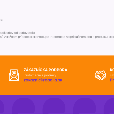
Balóny a sviečky
Intímna hygiena
Dekorácie
egórie
Stolovanie
domácich
va
Sezónna dekorácia
podkladov od dodávateľa.
egórie
V každom prípade si skontrolujte informácie na príslušnom obale produktu. Dizaj
ZÁKAZNÍCKA PODPORA
K
Reklamácie a podnety
+4
zakaznici@edelia.sk
f