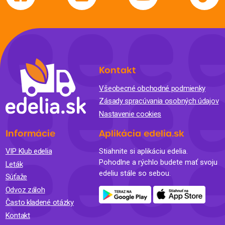
Kontakt
Všeobecné obchodné podmienky
Zásady spracúvania osobných údajov
Nastavenie cookies
Informácie
Aplikácia edelia.sk
VIP Klub edelia
Stiahnite si aplikáciu edelia.
Pohodlne a rýchlo budete mať svoju
Leták
edeliu stále so sebou.
Súťaže
Odvoz záloh
Často kladené otázky
Kontakt