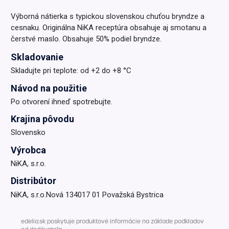
Výborná nátierka s typickou slovenskou chuťou bryndze a
cesnaku. Originálna NiKA receptúra obsahuje aj smotanu a
čerstvé maslo. Obsahuje 50% podiel bryndze.
Skladovanie
Skladujte pri teplote: od +2 do +8 °C
Návod na použitie
Po otvorení ihneď spotrebujte.
Krajina pôvodu
Slovensko
Výrobca
NiKA, s.r.o.
Distribútor
NiKA, s.r.o.Nová 134017 01 Považská Bystrica
edelia.sk poskytuje produktové informácie na základe podkladov