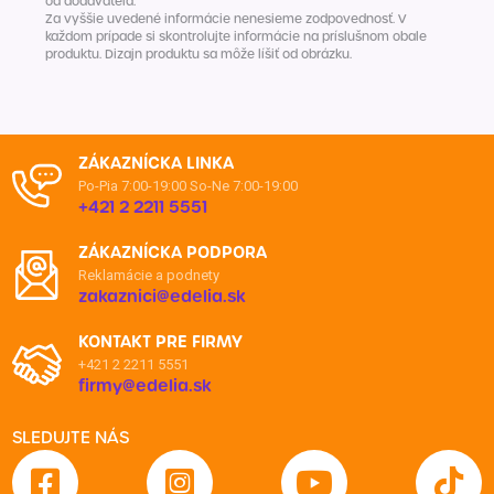
od dodávateľa.
Za vyššie uvedené informácie nenesieme zodpovednosť. V
každom prípade si skontrolujte informácie na príslušnom obale
produktu. Dizajn produktu sa môže líšiť od obrázku.
ZÁKAZNÍCKA LINKA
Po-Pia 7:00-19:00
So-Ne 7:00-19:00
+421 2 2211 5551
ZÁKAZNÍCKA PODPORA
Reklamácie a podnety
zakaznici@edelia.sk
KONTAKT PRE FIRMY
+421 2 2211 5551
firmy@edelia.sk
SLEDUJTE NÁS