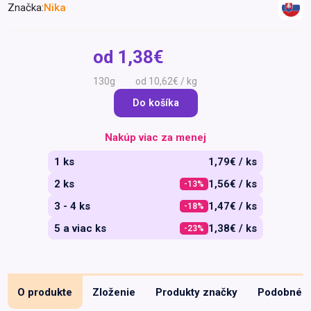
Značka:
Nika
Špeciálna výživa a
biopotraviny
Darčekové
Recepty
Špeciálna
poukazy
výživa
od
1,38€
Dieťa
130g
od 10,62€ / kg
Drogéria a kozmetika
Do košíka
Domácnosť a kancelária
Domáci miláčikovia
Nakúp viac za menej
Lekáreň
1 ks
1,79€ / ks
2 ks
1,56€ / ks
-13%
3 - 4 ks
1,47€ / ks
-18%
5 a viac ks
1,38€ / ks
-23%
O produkte
Zloženie
Produkty značky
Podobné