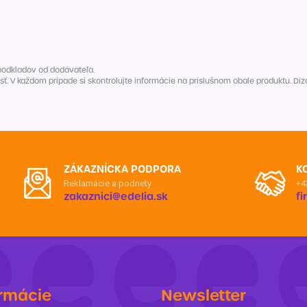
Balóny a sviečky
Intímna hygiena
Dekorácie
egórie
Stolovanie
domácich
Sezónna dekorácia
podkladov od dodávateľa.
V každom prípade si skontrolujte informácie na príslušnom obale produktu. Dizaj
egórie
ZÁKAZNÍCKA PODPORA
K
Reklamácie a podnety
+4
zakaznici@edelia.sk
f
rmácie
Newsletter