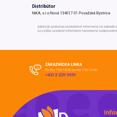
Distribútor
Krémy a impregnácia
Zobraziť všetko z kat
NiKA, s.r.o.Nová 134017 01 Považská Bystrica
Výpredaj 
potrieb
edelia.sk poskytuje produktové informácie na základe 
Za vyššie uvedené informácie nenesieme zodpovednosť. 
Zobraziť všetko z kat
ZÁKAZNÍCKA LINKA
Po-Pia 7:00-19:00
So-Ne 7:00-19:00
+421 2 2211 5551
Info