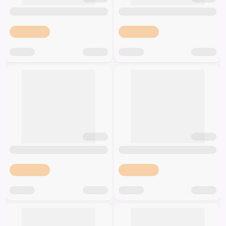
Špeciálna výživa a
biopotraviny
Darčekové
Recepty
Špeciálna
poukazy
výživa
Dieťa
Drogéria a kozmetika
Domácnosť a kancelária
Domáci miláčikovia
Lekáreň