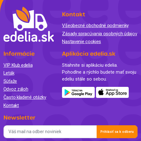
Kontakt
Všeobecné obchodné podmienky
Zásady spracúvania osobných údajov
Nastavenie cookies
Informácie
Aplikácia edelia.sk
VIP Klub edelia
Stiahnite si aplikáciu edelia.
Pohodlne a rýchlo budete mať svoju
Leták
edeliu stále so sebou.
Súťaže
Odvoz záloh
Často kladené otázky
Kontakt
Newsletter
Prihlásiť sa k odberu