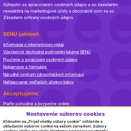
Súhlasím so spracovaním osobných údajov a so zasielaním
newslettra na marketingové účely a oboznámil som sa so
Zásadami ochrany osobných údajov.
BENU Lekáreň
Informácie o internetovom výdaji
Všeobecné obchodné podmienky lekárne BENU
Poučenie o spracúvaní osobných údajov
Reklamácie a formuláre
Národné centrum zdravotníckych informácií
Nahlasovanie vedľajších účinkov liekov
Akceptujeme
Plaťte pohodlne a bezpečne online.
Nastavenie súborov cookies
Kliknutím na „Prijať všetky súbory cookie“ súhlasíte s
ukladaním súborov cookie na vašom zariadení. Súbory
cookies slúžia pre účely zlepšenia navigácie na stránke,