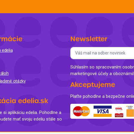
rmácie
Newsletter
 edelia
Súhlasím so spracovaním osobný
áloh
marketingové účely a oboznámi
ladené otázky
Akceptujeme
Plaťte pohodlne a bezpečne onli
kácia edelia.sk
e si aplikáciu edelia. Pohodlne a
budete mať svoju edeliu stále so