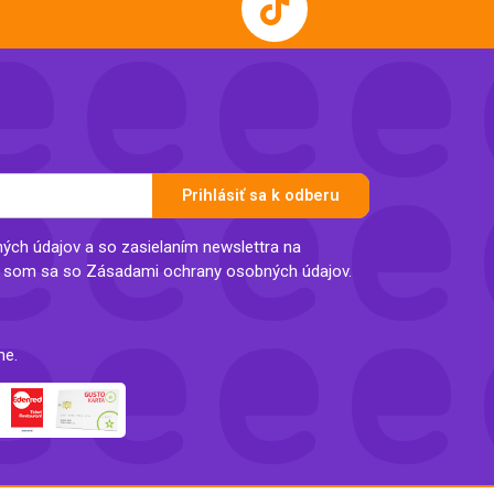
Prihlásiť sa k odberu
ch údajov a so zasielaním newslettra na
l som sa so Zásadami ochrany osobných údajov.
ne.