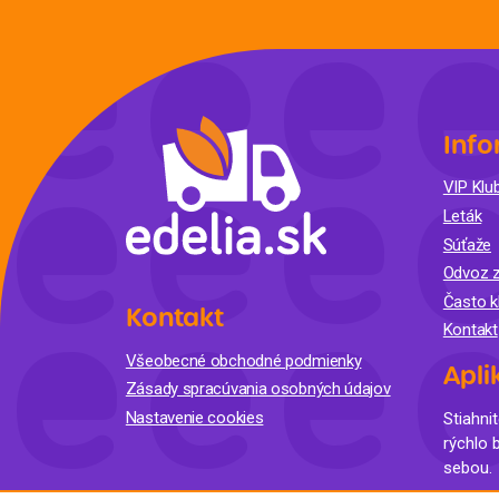
Info
VIP Klub
Leták
Súťaže
Odvoz z
Často k
Kontakt
Kontakt
Všeobecné obchodné podmienky
Apli
Zásady spracúvania osobných údajov
Nastavenie cookies
Stiahnit
rýchlo 
sebou.