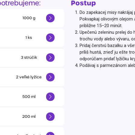
Balóny a sviečky
Postup
otrebujeme:
Intímna hygiena
Dekorácie
egórie
Do zapekacej misy nakrájaj p
1000
g
Stolovanie
Pokvapkaj olivovým olejom a
domácich
približne 15–20 minút.
Sezónna dekorácia
Upečenú zeleninu prelej do h
1
ks
trochu vody alebo vývaru, os
egórie
Pridaj čerstvú bazalku a vše
príliš hustá, zrieď ju ešte t
3
strúčik
odporúčam pridať lyžičku kr
Podávaj s parmezánom aleb
2
veľké lyžice
500
ml
200
ml