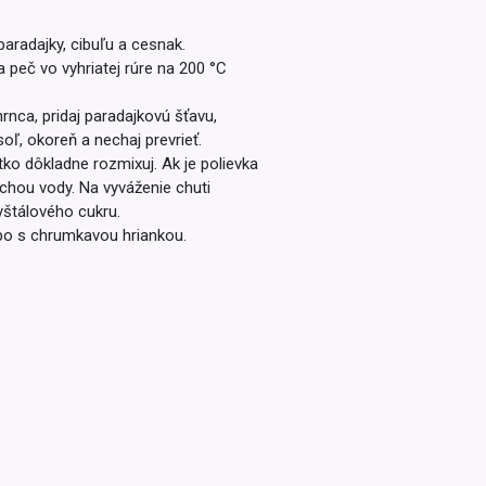
Inkontinencia
Zobraziť všetko z kategórie
aradajky, cibuľu a cesnak.
Naplaste
 peč vo vyhriatej rúre na 200 °C
Viac (2)
rnca, pridaj paradajkovú šťavu,
oľ, okoreň a nechaj prevrieť.
tko dôkladne rozmixuj. Ak je polievka
rochou vody. Na vyváženie chuti
yštálového cukru.
o s chrumkavou hriankou.