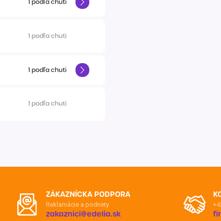
1
podľa chuti
1
podľa chuti
1
podľa chuti
1
podľa chuti
ZÁKAZNÍCKA PODPORA
K
Reklamácie a podnety
+4
zakaznici@edelia.sk
f