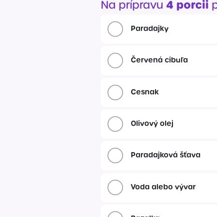
4 porcii
Na prípravu
p
Krémy a impregnácia
Zobraziť všetko z kat
Paradajky
Výpredaj 
potrieb
Červená cibuľa
Zobraziť všetko z kat
Cesnak
Olivový olej
Paradajková šťava
Voda alebo vývar