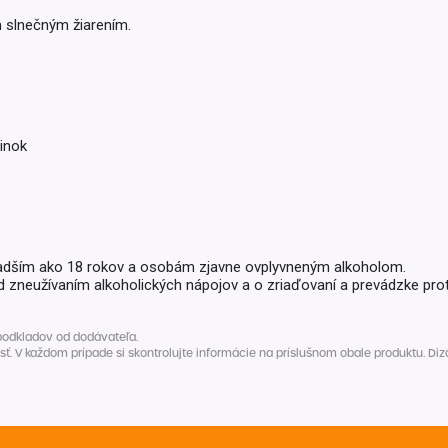
Balóny a sviečky
m slnečným žiarením.
Intímna hygiena
Dekorácie
egórie
Stolovanie
domácich
Sezónna dekorácia
egórie
inok
adším ako 18 rokov a osobám zjavne ovplyvneným alkoholom.
d zneužívaním alkoholických nápojov a o zriaďovaní a prevádzke prot
podkladov od dodávateľa.
V každom prípade si skontrolujte informácie na príslušnom obale produktu. Dizaj