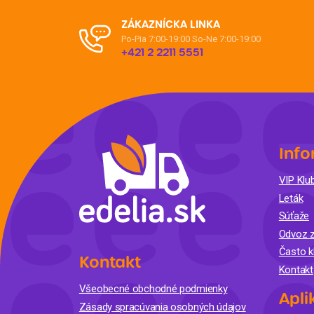
ZÁKAZNÍCKA LINKA
Po-Pia 7:00-19:00
So-Ne 7:00-19:00
+421 2 2211 5551
Info
VIP Klub
Leták
Súťaže
Odvoz z
Často k
Kontakt
Kontakt
Všeobecné obchodné podmienky
Apli
Zásady spracúvania osobných údajov