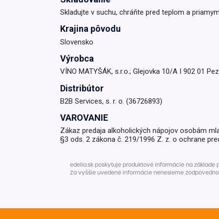
Skladujte v suchu, chráňte pred teplom a priamy
Krémy a impregnácia
Zobraziť všetko z kat
Krajina pôvodu
Výpredaj 
Slovensko
potrieb
Výrobca
Zobraziť všetko z kat
VÍNO MATYŠÁK, s.r.o.; Glejovka 10/A I 902 01 Pez
Distribútor
B2B Services, s. r. o. (36726893)
VAROVANIE
Zákaz predaja alkoholických nápojov osobám ml
§3 ods. 2 zákona č. 219/1996 Z. z. o ochrane pre
edelia.sk poskytuje produktové informácie na základe 
Za vyššie uvedené informácie nenesieme zodpovednosť. 