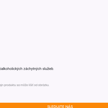
Inkontinencia
Zobraziť všetko z kategórie
Naplaste
Viac (2)
ialkoholických záchytných služieb.
n produktu sa môže líšiť od obrázku.
SLEDUJTE NÁS