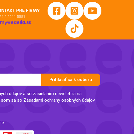
ONTAKT PRE FIRMY
21 2 2211 5551
irmy@edelia.sk
Prihlásiť sa k odberu
ch údajov a so zasielaním newslettra na
l som sa so Zásadami ochrany osobných údajov.
ne.