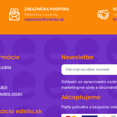
ZÁKAZNÍCKA PODPORA
K
Reklamácie a podnety
+4
zakaznici@edelia.sk
f
rmácie
Newsletter
 edelia
Súhlasím so spracovaním osobný
áloh
marketingové účely a oboznámi
ladené otázky
Akceptujeme
Plaťte pohodlne a bezpečne onli
kácia edelia.sk