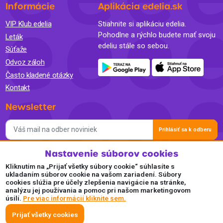
Informácie
Aplikácia edelia.sk
VIP Klub edelia
Stiahnite si aplikáciu edelia.
Pohodlne a rýchlo budete mať svoju
Leták
edeliu stále so sebou.
Súťaže
Odvoz záloh
Často kladené otázky
Kontakt
Newsletter
Prihlásiť sa k odberu
Nastavenie súborov cookies
Súhlasím so spracovaním osobných údajov a so zasielaním
newslettra na marketingové účely a oboznámil som sa so
Kliknutím na „Prijať všetky súbory cookie“ súhlasíte s
Zásadami ochrany osobných údajov.
ukladaním súborov cookie na vašom zariadení. Súbory
cookies slúžia pre účely zlepšenia navigácie na stránke,
Akceptujeme
analýzu jej používania a pomoc pri našom marketingovom
úsilí.
Pre viac informácií kliknite sem.
Plaťte pohodlne a bezpečne online.
Prijať všetky cookies