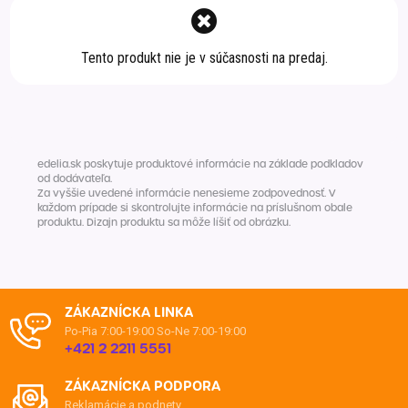
Špeciálna výživa a
biopotraviny
Darčekové
Recepty
Špeciálna
Tento produkt nie je v súčasnosti na predaj.
poukazy
výživa
Dieťa
Drogéria a kozmetika
Domácnosť a kancelária
edelia.sk poskytuje produktové informácie na základe podkladov
Domáci miláčikovia
od dodávateľa.
Za vyššie uvedené informácie nenesieme zodpovednosť. V
každom prípade si skontrolujte informácie na príslušnom obale
Lekáreň
produktu. Dizajn produktu sa môže líšiť od obrázku.
ZÁKAZNÍCKA LINKA
Po-Pia 7:00-19:00
So-Ne 7:00-19:00
+421 2 2211 5551
ZÁKAZNÍCKA PODPORA
Reklamácie a podnety