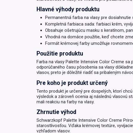
Hlavné výhody produktu
Krémy a impregnácia
Zobraziť všetko z kat
Permanentná farba na vlasy pre dosiahnutie 
Výpredaj 
Kompletná farbiaca sada: farbiaci krém, vyví
potrieb
Obsahuje ošetrujúcu masku s keratínom, pan
Vhodná na domáce použitie, keď chcete zmeni
Zobraziť všetko z kat
Formát krémovej farby umožňuje rovnomernejš
Použitie produktu
Farba na vlasy Palette Intensive Color Creme sa 
odporúčaného času pôsobenia sa vlasy dôkladne o
vlasov, preto je dôležité riadiť sa pribaleným náv
Pre koho je produkt určený
Tento produkt je určený pre dospelých, ktorí chcú
výsledok a zároveň ocenia aj následnú vlasovú sta
mali reakciu na farby na vlasy.
Zhrnutie výhod
Schwarzkopf Palette Intensive Color Creme Prir
starostlivosťou. Vďaka krémovej textúre, vyvíjaci
vzhľadom vlasov.