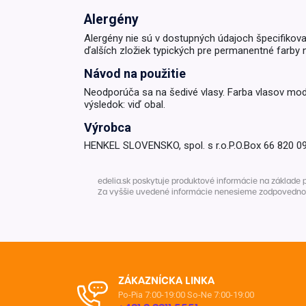
Alergény
Alergény nie sú v dostupných údajoch špecifikov
ďalších zložiek typických pre permanentné farby 
Návod na použitie
Neodporúča sa na šedivé vlasy. Farba vlasov mod
výsledok: viď obal.
Výrobca
HENKEL SLOVENSKO, spol. s r.o.P.O.Box 66 820 09
edelia.sk poskytuje produktové informácie na základe 
Za vyššie uvedené informácie nenesieme zodpovednosť. 
ZÁKAZNÍCKA LINKA
Po-Pia 7:00-19:00
So-Ne 7:00-19:00