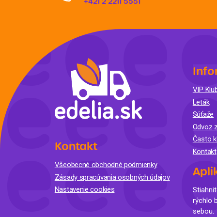
+421 2 2211 5551
Info
VIP Klub
Leták
Súťaže
Odvoz z
Často k
Kontakt
Kontakt
Všeobecné obchodné podmienky
Apli
Zásady spracúvania osobných údajov
Nastavenie cookies
Stiahnit
rýchlo 
sebou.