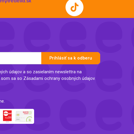
irmy@edelia.sk
Prihlásiť sa k odberu
ch údajov a so zasielaním newslettra na
l som sa so Zásadami ochrany osobných údajov.
ne.