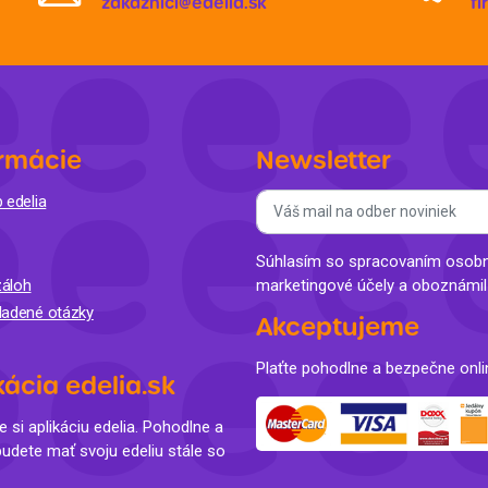
zakaznici@edelia.sk
f
rmácie
Newsletter
 edelia
Súhlasím so spracovaním osobný
áloh
marketingové účely a oboznámi
ladené otázky
Akceptujeme
Plaťte pohodlne a bezpečne onli
kácia edelia.sk
e si aplikáciu edelia. Pohodlne a
budete mať svoju edeliu stále so