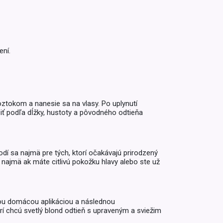
Inkontinencia
Zobraziť všetko z kategórie
Naplaste
Viac (2)
ní.
oztokom a nanesie sa na vlasy. Po uplynutí
ť podľa dĺžky, hustoty a pôvodného odtieňa
odí sa najmä pre tých, ktorí očakávajú prirodzený
 najmä ak máte citlivú pokožku hlavy alebo ste už
hou domácou aplikáciou a následnou
rí chcú svetlý blond odtieň s upraveným a sviežim