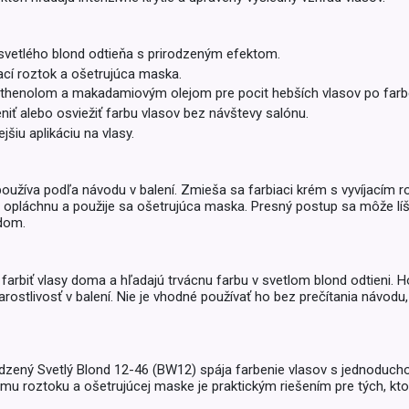
Balóny a sviečky
Intímna hygiena
Dekorácie
egórie
svetlého blond odtieňa s prirodzeným efektom.
Stolovanie
domácich
jací roztok a ošetrujúca maska.
Sezónna dekorácia
thenolom a makadamiovým olejom pre pocit hebších vlasov po farbe
ť alebo osviežiť farbu vlasov bez návštevy salónu.
egórie
iu aplikáciu na vlasy.
používa podľa návodu v balení. Zmieša sa farbiaci krém s vyvíjacím r
pláchnu a použije sa ošetrujúca maska. Presný postup sa môže líši
odom.
 farbiť vlasy doma a hľadajú trvácnu farbu v svetlom blond odtieni. H
rostlivosť v balení. Nie je vhodné používať ho bez prečítania návodu,
odzený Svetlý Blond 12-46 (BW12) spája farbenie vlasov s jednoduc
emu roztoku a ošetrujúcej maske je praktickým riešením pre tých, kto