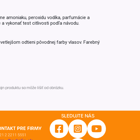
ane amoniaku, peroxidu vodíka, parfumácie a
a vykonať test citlivosti podľa návodu.
etlejšom odtieni pôvodnej farby vlasov. Farebný
n produktu sa môže líšiť od obrázku.
SLEDUJTE NÁS
ONTAKT PRE FIRMY
21 2 2211 5551