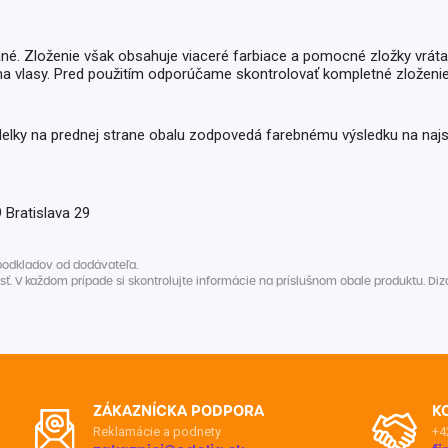
ané. Zloženie však obsahuje viaceré farbiace a pomocné zložky vrát
na vlasy. Pred použitím odporúčame skontrolovať kompletné zloženie 
elky na prednej strane obalu zodpovedá farebnému výsledku na najsv
 Bratislava 29
podkladov od dodávateľa.
V každom prípade si skontrolujte informácie na príslušnom obale produktu. Dizaj
ZÁKAZNÍCKA PODPORA
K
Reklamácie a podnety
+4