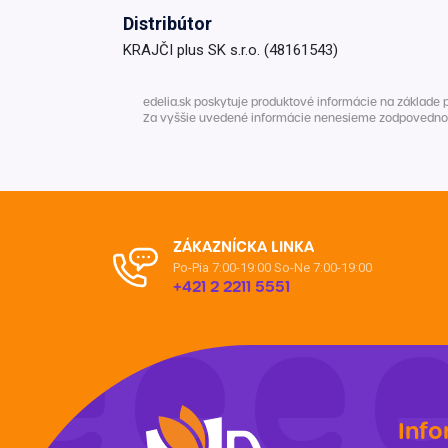
Distribútor
Krémy a impregnácia
Zobraziť všetko z kat
KRAJČI plus SK s.r.o. (48161543)
Výpredaj 
potrieb
edelia.sk poskytuje produktové informácie na základe 
Za vyššie uvedené informácie nenesieme zodpovednosť. 
Zobraziť všetko z kat
ZÁKAZNÍCKA LINKA
Po-Pia 7:00-19:00
So-Ne 7:00-19:00
+421 2 2211 5551
Info