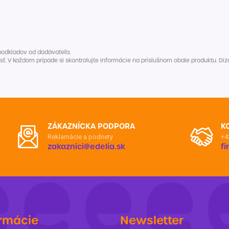
Balóny a sviečky
Intímna hygiena
Dekorácie
egórie
Stolovanie
domácich
Sezónna dekorácia
podkladov od dodávateľa.
V každom prípade si skontrolujte informácie na príslušnom obale produktu. Dizaj
egórie
ZÁKAZNÍCKA PODPORA
K
Reklamácie a podnety
+4
zakaznici@edelia.sk
f
rmácie
Newsletter