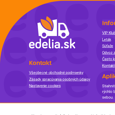
Info
VIP Klub
Leták
Súťaže
Odvoz z
Často k
Kontakt
Kontakt
Všeobecné obchodné podmienky
Apli
Zásady spracúvania osobných údajov
Nastavenie cookies
Stiahnit
rýchlo 
sebou.