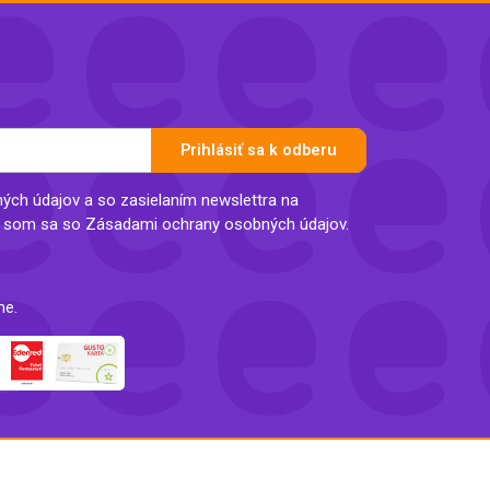
Prihlásiť sa k odberu
ch údajov a so zasielaním newslettra na
l som sa so Zásadami ochrany osobných údajov.
ne.