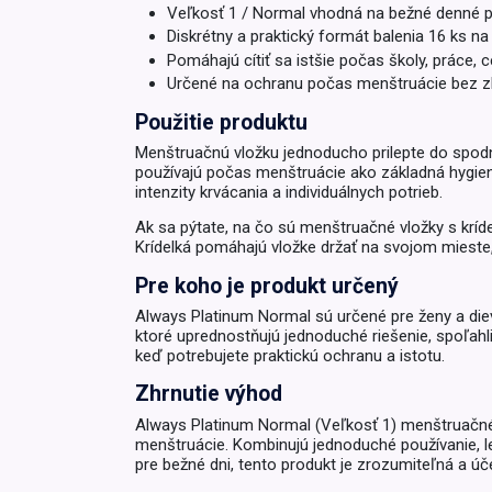
Veľkosť 1 / Normal vhodná na bežné denné po
Diskrétny a praktický formát balenia 16 ks na 
Krémy a impregnácia
Zobraziť všetko z kat
Pomáhajú cítiť sa istšie počas školy, práce, 
Výpredaj 
Určené na ochranu počas menštruácie bez 
potrieb
Použitie produktu
Menštruačnú vložku jednoducho prilepte do spodnej
Zobraziť všetko z kat
používajú počas menštruácie ako základná hygie
intenzity krvácania a individuálnych potrieb.
Ak sa pýtate, na čo sú menštruačné vložky s kríd
Krídelká pomáhajú vložke držať na svojom mieste, 
Pre koho je produkt určený
Always Platinum Normal sú určené pre ženy a diev
ktoré uprednostňujú jednoduché riešenie, spoľah
keď potrebujete praktickú ochranu a istotu.
Zhrnutie výhod
Always Platinum Normal (Veľkosť 1) menštruačné v
menštruácie. Kombinujú jednoduché používanie, l
pre bežné dni, tento produkt je zrozumiteľná a úč