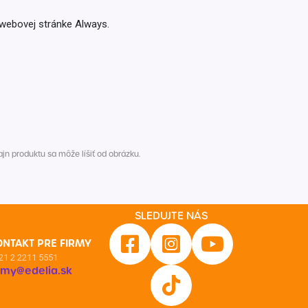
 webovej stránke Always.
n produktu sa môže líšiť od obrázku.
SLEDUJTE NÁS
ONTAKT PRE FIRMY
21 2 2211 5551
irmy@edelia.sk