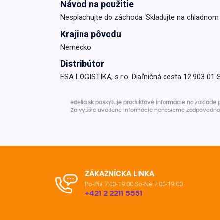
Návod na použitie
Nesplachujte do záchoda. Skladujte na chladnom 
Krajina pôvodu
Nemecko
Distribútor
ESA LOGISTIKA, s.r.o. Diaľničná cesta 12 903 01 
edelia.sk poskytuje produktové informácie na základe 
Za vyššie uvedené informácie nenesieme zodpovednosť. 
ZÁKAZNÍCKA LINKA
Po-Pia 7:00-19:00
So-Ne 7:00-19:00
+421 2 2211 5551