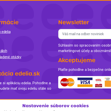
rmácie
Newsletter
 edelia
Súhlasím so spracovaním osobný
áloh
marketingové účely a oboznámi
ladené otázky
Akceptujeme
Plaťte pohodlne a bezpečne onli
kácia edelia.sk
e si aplikáciu edelia. Pohodlne a
budete mať svoju edeliu stále so
Nastavenie súborov cookies