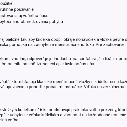
Balóny a sviečky
užitie.
Intímna hygiena
Dekorácie
rutinné používanie.
egórie
cestovania aj voľného času.
Stolovanie
domácich
zbytočného obmedzovania pohybu.
Sezónna dekorácia
 bielizne tak, aby krídelká obopli okraje nohavičiek a vložka pevne 
egórie
nická pomôcka na zachytenie menštruačného toku. Pre zachovanie hy
elkami vhodné, odpoveď je jednoduchá: na spoľahlivejšiu fixáciu, po
čo oceníte pri chôdzi, sedení aj aktivite počas dňa.
čatá, ktoré hľadajú klasické menštruačné vložky s krídelkami na kaž
livé upevnenie a pohodlie počas menštruácie. Vďaka univerzálnemu 
ložky s krídelkami 16 ks predstavujú praktickú voľbu pre ženy, kto
epšie uchytenie vďaka krídelkám a vhodnosť na každodenné nosenie.
elná voľba.