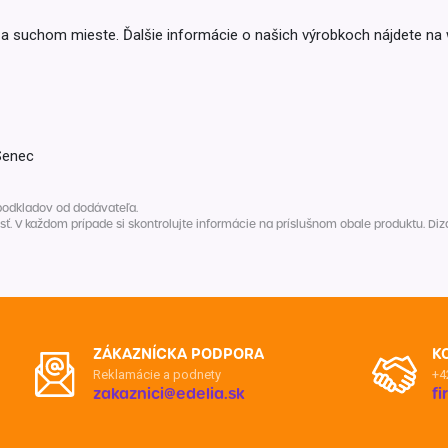
a suchom mieste. Ďalšie informácie o našich výrobkoch nájdete na
Senec
podkladov od dodávateľa.
V každom prípade si skontrolujte informácie na príslušnom obale produktu. Dizaj
ZÁKAZNÍCKA PODPORA
K
Reklamácie a podnety
+4
zakaznici@edelia.sk
f