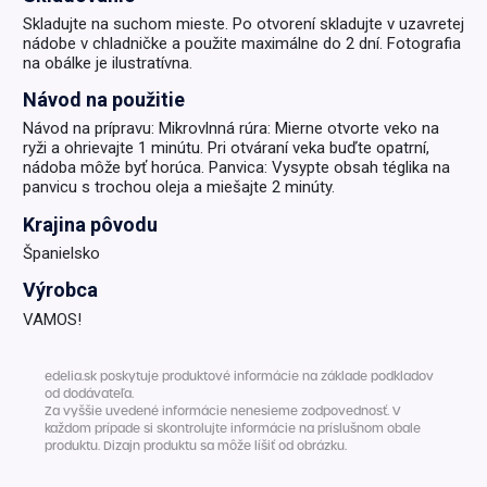
Skladujte na suchom mieste. Po otvorení skladujte v uzavretej
nádobe v chladničke a použite maximálne do 2 dní. Fotografia
na obálke je ilustratívna.
Návod na použitie
Návod na prípravu: Mikrovlnná rúra: Mierne otvorte veko na
ryži a ohrievajte 1 minútu. Pri otváraní veka buďte opatrní,
nádoba môže byť horúca. Panvica: Vysypte obsah téglika na
panvicu s trochou oleja a miešajte 2 minúty.
Krajina pôvodu
Španielsko
Výrobca
VAMOS!
edelia.sk poskytuje produktové informácie na základe podkladov
od dodávateľa.
Za vyššie uvedené informácie nenesieme zodpovednosť. V
každom prípade si skontrolujte informácie na príslušnom obale
produktu. Dizajn produktu sa môže líšiť od obrázku.