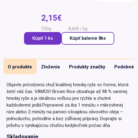
Špeciálna výživa a
biopotraviny
Darčekové
Recepty
Špeciálna
2,15€
poukazy
výživa
Dieťa
250g
8,60€ / kg
Drogéria a kozmetika
Kúpiť 1 ks
Kúpiť
balenie 8ks
Domácnosť a kancelária
Domáci miláčikovia
O produkte
Zloženie
Produkty značky
Podobné
Lekáreň
Objavte prirodzenú chuť kvalitnej hnedej ryže vo forme, ktorá
šetrí váš čas. VAMOS! Brown Rice obsahuje až 98 % varenej
hnedej ryže a je ideálnou voľbou pre rýchle a chutné
každodenné jedlá.Pripravené za iba 1 minútu v mikrovlnnej
rúre alebo 2 minúty na panvici s kvapkou olivového oleja –
jednoducho, pohodlne a bez zdĺhavej prípravy. Doprajte si
prílohu s vynikajúcou chuťou kedykoľvek počas dňa.
Skladovanie