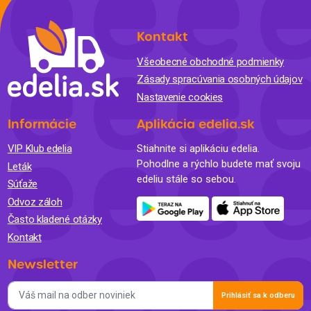
Kontakt
Všeobecné obchodné podmienky
Zásady spracúvania osobných údajov
Nastavenie cookies
Informácie
Aplikácia edelia.sk
VIP Klub edelia
Stiahnite si aplikáciu edelia.
Pohodlne a rýchlo budete mať svoju
Leták
edeliu stále so sebou.
Súťaže
Odvoz záloh
Často kladené otázky
Kontakt
Newsletter
Prihlásiť sa k odberu