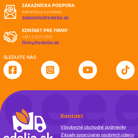
ZÁKAZNÍCKA PODPORA
Reklamácie a podnety
zakaznici@edelia.sk
KONTAKT PRE FIRMY
+421 2 2211 5551
firmy@edelia.sk
SLEDUJTE NÁS
Kontakt
Všeobecné obchodné podmienky
Zásady spracúvania osobných údajov