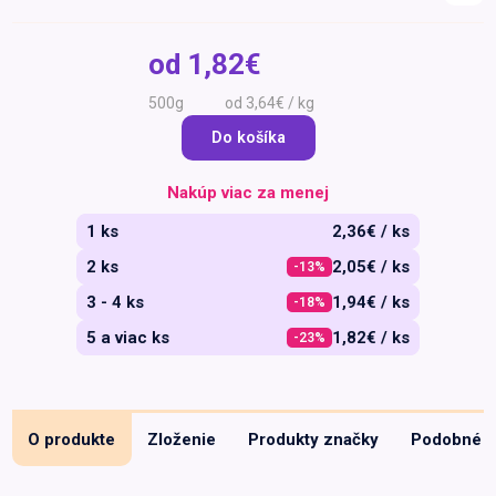
Špeciálna výživa a
biopotraviny
Darčekové
Recepty
Špeciálna
od
1,82€
poukazy
výživa
Dieťa
500g
od 3,64€ / kg
Drogéria a kozmetika
Do košíka
Domácnosť a kancelária
Nakúp viac za menej
Domáci miláčikovia
1 ks
2,36€ / ks
Lekáreň
2 ks
2,05€ / ks
-13%
3 - 4 ks
1,94€ / ks
-18%
5 a viac ks
1,82€ / ks
-23%
O produkte
Zloženie
Produkty značky
Podobné