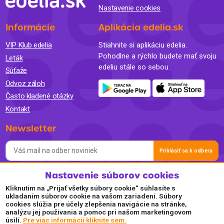
Nastavenie cookies
Informácie
Aplikácia edelia.sk
VIP Klub edelia
Stiahnite si aplikáciu edelia.
Pohodlne a rýchlo budete mať svoju
Leták
edeliu stále so sebou.
Súťaže
Odvoz záloh
Často kladené otázky
Kontakt
Newsletter
Prihlásiť sa k odberu
Nastavenie súborov cookies
Súhlasím so spracovaním osobných údajov a so zasielaním
newslettra na marketingové účely a oboznámil som sa so
Kliknutím na „Prijať všetky súbory cookie“ súhlasíte s
Zásadami ochrany osobných údajov.
ukladaním súborov cookie na vašom zariadení. Súbory
cookies slúžia pre účely zlepšenia navigácie na stránke,
Akceptujeme
analýzu jej používania a pomoc pri našom marketingovom
úsilí.
Pre viac informácií kliknite sem.