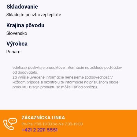
Skladovanie
Skladujte pri izbovej teplote
Krajina pôvodu
Slovensko
Výrobca
Penam
edelia.sk poskytuje produktové informácie na základe podkladov
od dodávateľa.
Za vyššie uvedené informácie nenesieme zodpovednosť. V
každom prípade si skontrolujte informácie na príslušnom obale
produktu. Dizajn produktu sa môže líšiť od obrázku.
ZÁKAZNÍCKA LINKA
Po-Pia 7:00-19:00
So-Ne 7:00-19:00
+421 2 2211 5551