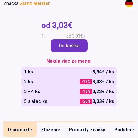
Značka:
Glanz Meister
Špeciálna výživa a
biopotraviny
Darčekové
Recepty
Špeciálna
poukazy
výživa
od
3,03€
Dieťa
1l
od 3,03€ / l
Drogéria a kozmetika
Do košíka
Domácnosť a kancelária
Domáci miláčikovia
Nakúp viac za menej
Lekáreň
1 ks
3,94€ / ks
2 ks
3,43€ / ks
-13%
3 - 4 ks
3,23€ / ks
-18%
5 a viac ks
3,03€ / ks
-23%
O produkte
Zloženie
Produkty značky
Podobné