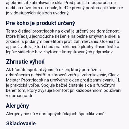
aj obmedziť zahmlievanie skla. Pred použitím odporúčame
riadiť sa návodom na obale, keďže presný postup aplikácie nie
je v dostupných údajoch uvedený.
Pre koho je produkt určený
Tento čistiaci prostriedok na okná je určený pre domácnosti,
ktoré hľadajú jednoduché riešenie na bežné umývanie skiel a
zrkadiel s pridaným benefitom proti zahmlievaniu. Ocenia ho
aj používatelia, ktorí chcú mať sklenené plochy dlhšie čisté a
lepšie viditeľné bez zbytočne komplikovaných prípravkov.
Zhrnutie výhod
Ak hľadáte spoľahlivý čistič okien, ktorý pomôže s
odstránením nečistôt a zároveň znižuje zahmlievanie, Glanz
Meister Prostriedok na umývanie okien proti zahmlievaniu 1L
je praktická voľba. Spojuje bežné čistenie skla s funkčným
benefitom, ktorý zvyšuje komfort pri každodennom používaní
v domácnosti.
Alergény
Alergény nie sú v dostupných údajoch špecifikované.
Skladovanie