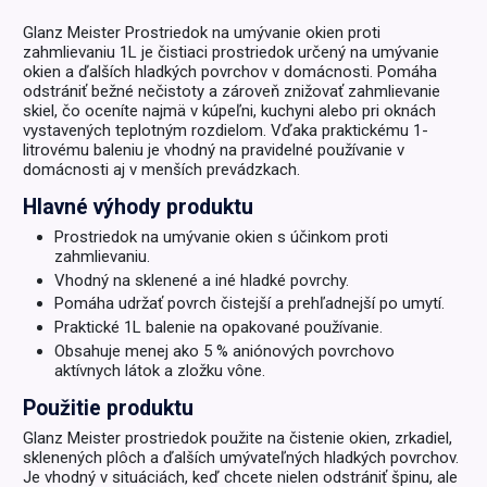
Glanz Meister Prostriedok na umývanie okien proti
zahmlievaniu 1L je čistiaci prostriedok určený na umývanie
okien a ďalších hladkých povrchov v domácnosti. Pomáha
odstrániť bežné nečistoty a zároveň znižovať zahmlievanie
skiel, čo oceníte najmä v kúpeľni, kuchyni alebo pri oknách
vystavených teplotným rozdielom. Vďaka praktickému 1-
litrovému baleniu je vhodný na pravidelné používanie v
domácnosti aj v menších prevádzkach.
Hlavné výhody produktu
Prostriedok na umývanie okien s účinkom proti
zahmlievaniu.
Vhodný na sklenené a iné hladké povrchy.
Pomáha udržať povrch čistejší a prehľadnejší po umytí.
Praktické 1L balenie na opakované používanie.
Obsahuje menej ako 5 % aniónových povrchovo
aktívnych látok a zložku vône.
Použitie produktu
Glanz Meister prostriedok použite na čistenie okien, zrkadiel,
sklenených plôch a ďalších umývateľných hladkých povrchov.
Je vhodný v situáciách, keď chcete nielen odstrániť špinu, ale