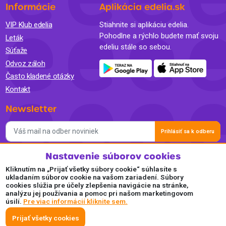
Informácie
Aplikácia edelia.sk
VIP Klub edelia
Stiahnite si aplikáciu edelia.
Pohodlne a rýchlo budete mať svoju
Leták
edeliu stále so sebou.
Súťaže
Odvoz záloh
Často kladené otázky
Kontakt
Newsletter
Prihlásiť sa k odberu
Nastavenie súborov cookies
Súhlasím so spracovaním osobných údajov a so zasielaním
newslettra na marketingové účely a oboznámil som sa so
Kliknutím na „Prijať všetky súbory cookie“ súhlasíte s
Zásadami ochrany osobných údajov.
ukladaním súborov cookie na vašom zariadení. Súbory
cookies slúžia pre účely zlepšenia navigácie na stránke,
Akceptujeme
analýzu jej používania a pomoc pri našom marketingovom
úsilí.
Pre viac informácií kliknite sem.
Plaťte pohodlne a bezpečne online.
Prijať všetky cookies