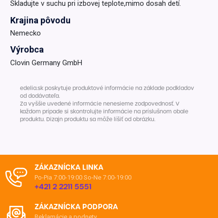
Skladujte v suchu pri izbovej teplote,mimo dosah detí.
Krajina pôvodu
Nemecko
Výrobca
Clovin Germany GmbH
edelia.sk poskytuje produktové informácie na základe podkladov
od dodávateľa.
Za vyššie uvedené informácie nenesieme zodpovednosť. V
každom prípade si skontrolujte informácie na príslušnom obale
produktu. Dizajn produktu sa môže líšiť od obrázku.
ZÁKAZNÍCKA LINKA
Po-Pia 7:00-19:00
So-Ne 7:00-19:00
+421 2 2211 5551
ZÁKAZNÍCKA PODPORA
Reklamácie a podnety