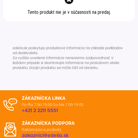
Špeciálna výživa a
Tento produkt nie je v súčasnosti na predaj.
biopotraviny
Darčekové
Recepty
Špeciálna
poukazy
výživa
Dieťa
Drogéria a kozmetika
Domácnosť a kancelária
edelia.sk poskytuje produktové informácie na základe podkladov
od dodávateľa.
Za vyššie uvedené informácie nenesieme zodpovednosť. V
Domáci miláčikovia
každom prípade si skontrolujte informácie na príslušnom obale
produktu. Dizajn produktu sa môže líšiť od obrázku.
Lekáreň
ZÁKAZNÍCKA LINKA
Po-Pia 7:00-19:00
So-Ne 7:00-19:00
+421 2 2211 5551
ZÁKAZNÍCKA PODPORA
Reklamácie a podnety
zakaznici@edelia.sk