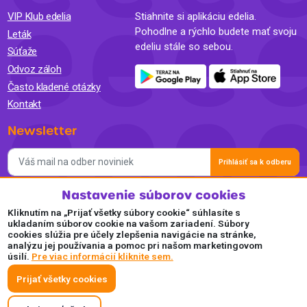
VIP Klub edelia
Stiahnite si aplikáciu edelia.
Pohodlne a rýchlo budete mať svoju
Leták
edeliu stále so sebou.
Súťaže
Odvoz záloh
Často kladené otázky
Kontakt
Newsletter
Prihlásiť sa k odberu
Nastavenie súborov cookies
Súhlasím so spracovaním osobných údajov a so zasielaním
newslettra na marketingové účely a oboznámil som sa so
Kliknutím na „Prijať všetky súbory cookie“ súhlasíte s
Zásadami ochrany osobných údajov.
ukladaním súborov cookie na vašom zariadení. Súbory
cookies slúžia pre účely zlepšenia navigácie na stránke,
Akceptujeme
analýzu jej používania a pomoc pri našom marketingovom
úsilí.
Pre viac informácií kliknite sem.
Plaťte pohodlne a bezpečne online.
Prijať všetky cookies