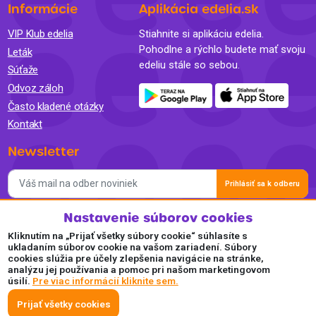
Informácie
Aplikácia edelia.sk
VIP Klub edelia
Stiahnite si aplikáciu edelia.
Pohodlne a rýchlo budete mať svoju
Leták
edeliu stále so sebou.
Súťaže
Odvoz záloh
Často kladené otázky
Kontakt
Newsletter
Prihlásiť sa k odberu
Nastavenie súborov cookies
Súhlasím so spracovaním osobných údajov a so zasielaním
newslettra na marketingové účely a oboznámil som sa so
Kliknutím na „Prijať všetky súbory cookie“ súhlasíte s
Zásadami ochrany osobných údajov.
ukladaním súborov cookie na vašom zariadení. Súbory
cookies slúžia pre účely zlepšenia navigácie na stránke,
Akceptujeme
analýzu jej používania a pomoc pri našom marketingovom
úsilí.
Pre viac informácií kliknite sem.
Plaťte pohodlne a bezpečne online.
Prijať všetky cookies