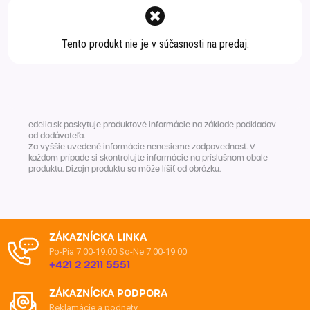
Špeciálna výživa a
biopotraviny
Darčekové
Recepty
Špeciálna
Tento produkt nie je v súčasnosti na predaj.
poukazy
výživa
Dieťa
Drogéria a kozmetika
Domácnosť a kancelária
edelia.sk poskytuje produktové informácie na základe podkladov
Domáci miláčikovia
od dodávateľa.
Za vyššie uvedené informácie nenesieme zodpovednosť. V
každom prípade si skontrolujte informácie na príslušnom obale
Lekáreň
produktu. Dizajn produktu sa môže líšiť od obrázku.
ZÁKAZNÍCKA LINKA
Po-Pia 7:00-19:00
So-Ne 7:00-19:00
+421 2 2211 5551
ZÁKAZNÍCKA PODPORA
Reklamácie a podnety