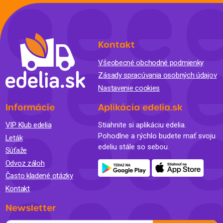
Kontakt
Všeobecné obchodné podmienky
Zásady spracúvania osobných údajov
Nastavenie cookies
Informácie
Aplikácia edelia.sk
VIP Klub edelia
Stiahnite si aplikáciu edelia.
Pohodlne a rýchlo budete mať svoju
Leták
edeliu stále so sebou.
Súťaže
Odvoz záloh
Často kladené otázky
Kontakt
Newsletter