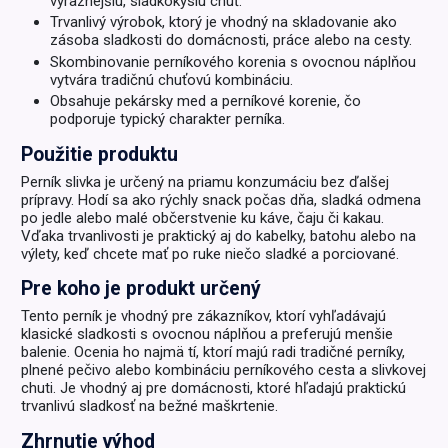
výraznejšiu, sladkokyslú chuť.
Trvanlivý výrobok, ktorý je vhodný na skladovanie ako
zásoba sladkosti do domácnosti, práce alebo na cesty.
Skombinovanie perníkového korenia s ovocnou náplňou
vytvára tradičnú chuťovú kombináciu.
Obsahuje pekársky med a perníkové korenie, čo
podporuje typický charakter perníka.
Použitie produktu
Perník slivka je určený na priamu konzumáciu bez ďalšej
prípravy. Hodí sa ako rýchly snack počas dňa, sladká odmena
po jedle alebo malé občerstvenie ku káve, čaju či kakau.
Vďaka trvanlivosti je praktický aj do kabelky, batohu alebo na
výlety, keď chcete mať po ruke niečo sladké a porciované.
Pre koho je produkt určený
Tento perník je vhodný pre zákazníkov, ktorí vyhľadávajú
klasické sladkosti s ovocnou náplňou a preferujú menšie
balenie. Ocenia ho najmä tí, ktorí majú radi tradičné perníky,
plnené pečivo alebo kombináciu perníkového cesta a slivkovej
chuti. Je vhodný aj pre domácnosti, ktoré hľadajú praktickú
trvanlivú sladkosť na bežné maškrtenie.
Zhrnutie výhod