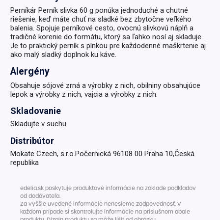
Perníkár Perník slivka 60 g ponúka jednoduché a chutné
riešenie, keď máte chuť na sladké bez zbytočne veľkého
balenia. Spojuje perníkové cesto, ovocnú slivkovú náplň a
tradičné korenie do formátu, ktorý sa ľahko nosí aj skladuje.
Je to praktický perník s plnkou pre každodenné maškrtenie aj
ako malý sladký doplnok ku káve.
Alergény
Obsahuje sójové zrná a výrobky z nich, obilniny obsahujúce
lepok a výrobky z nich, vajcia a výrobky z nich.
Skladovanie
Skladujte v suchu
Distribútor
Mokate Czech, s.r.o.Počernická 96108 00 Praha 10,Česká
republika
edelia.sk poskytuje produktové informácie na základe podkladov
od dodávateľa.
Za vyššie uvedené informácie nenesieme zodpovednosť. V
každom prípade si skontrolujte informácie na príslušnom obale
produktu. Dizajn produktu sa môže líšiť od obrázku.