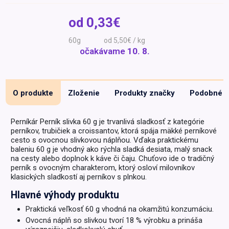
Špeciálna výživa a
od
0,33€
biopotraviny
Darčekové
Recepty
Špeciálna
poukazy
výživa
60g
od 5,50€ / kg
Dieťa
očakávame
10. 8.
Drogéria a kozmetika
Domácnosť a kancelária
O produkte
Zloženie
Produkty značky
Podobné
Domáci miláčikovia
Lekáreň
Perníkár Perník slivka 60 g je trvanlivá sladkosť z kategórie
perníkov, trubičiek a croissantov, ktorá spája mäkké perníkové
cesto s ovocnou slivkovou náplňou. Vďaka praktickému
baleniu 60 g je vhodný ako rýchla sladká desiata, malý snack
na cesty alebo doplnok k káve či čaju. Chuťovo ide o tradičný
perník s ovocným charakterom, ktorý osloví milovníkov
klasických sladkostí aj perníkov s plnkou.
Hlavné výhody produktu
Praktická veľkosť 60 g vhodná na okamžitú konzumáciu.
Ovocná náplň so slivkou tvorí 18 % výrobku a prináša