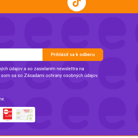
Prihlásiť sa k odberu
ch údajov a so zasielaním newslettra na
l som sa so Zásadami ochrany osobných údajov.
ne.