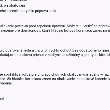
tie v domácnosti.
Balóny a sviečky
k pri obaľovaní.
Intímna hygiena
Dekorácie
egórie
hé korenie na rýchlu prípravu jedla.
Stolovanie
domácich
Sezónna dekorácia
ovanie potravín pred tepelnou úpravou. Môžete ju využiť pri prípra
cké riešenie pre domácnosti, ktoré hľadajú hotovú koreniacu zmes na 
egórie
ravujú obaľované jedlá a chcú ich rýchlo ochutiť bez dodatočného mi
ľadajúci cesnakovú príchuť v kuchyni. Je užitočný aj pre tých, ktorí si
e spoľahlivá voľba pre prípravu chutných obaľovaných jedál s výraz
itie. Ak hľadáte koreniacu zmes na obaľovanie, cesnakové korenie a
varenie.
né.