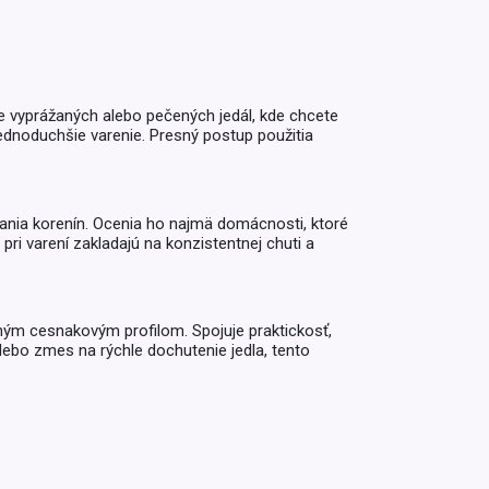
Inkontinencia
Zobraziť všetko z kategórie
Naplaste
Viac (2)
ve vyprážaných alebo pečených jedál, kde chcete
jednoduchšie varenie. Presný postup použitia
ešania korenín. Ocenia ho najmä domácnosti, ktoré
 pri varení zakladajú na konzistentnej chuti a
ným cesnakovým profilom. Spojuje praktickosť,
lebo zmes na rýchle dochutenie jedla, tento