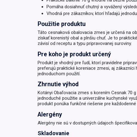
Praktické balenie 70 g vhodné na bežné použi
Pomáha dosiahnuť chutný a vyvážený výsledo
Krémy a impregnácia
Zobraziť všetko z kat
Vhodná pre zákazníkov, ktorí hľadajú jednoduc
Výpredaj 
Použitie produktu
potrieb
Táto cesnaková obalovacia zmes je určená na obaľ
získať korenistý obal a plnšiu chuť. Je to prakti
Zobraziť všetko z kat
závisí od receptu a typu pripravovanej suroviny.
Pre koho je produkt určený
Produkt je vhodný pre ľudí, ktorí pravidelne prip
preferujú praktické koreniace zmesi, aj zákazníci h
jednoduchom použití.
Zhrnutie výhod
Kotányi Obaľovacia zmes s korením Cesnak 70 g j
jednoduché použitie a univerzálne kuchynské využ
produkt ponúka funkčné riešenie pre každodenné 
Alergény
Alergény nie sú v dostupných údajoch špecifikova
Skladovanie