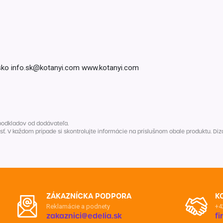
ko info.sk@kotanyi.com www.kotanyi.com
podkladov od dodávateľa.
V každom prípade si skontrolujte informácie na príslušnom obale produktu. Dizaj
ZÁKAZNÍCKA PODPORA
K
Reklamácie a podnety
+4
zakaznici@edelia.sk
f