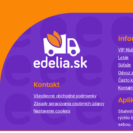
Info
VIP Klub
Leták
Súťaže
Odvoz z
Často k
Kontakt
Kontakt
Všeobecné obchodné podmienky
Apli
Zásady spracúvania osobných údajov
Nastavenie cookies
Stiahnit
rýchlo 
sebou.