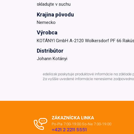
skladujte v suchu
Krajina pôvodu
Nemecko
Výrobca
KOTÁNYI GmbH A-2120 Wolkersdorf PF 66 Rakús
Distribútor
Johann Kotányi
edelia.sk poskytuje produktové informácie na základe 
Za vyššie uvedené informácie nenesieme zodpovednosť. 
ZÁKAZNÍCKA LINKA
Po-Pia 7:00-19:00
So-Ne 7:00-19:00
+421 2 2211 5551