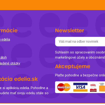
rmácie
Newsletter
 edelia
Súhlasím so spracovaním osobný
áloh
marketingové účely a oboznámi
ladené otázky
Akceptujeme
Plaťte pohodlne a bezpečne onli
kácia edelia.sk
e si aplikáciu edelia. Pohodlne a
budete mať svoju edeliu stále so