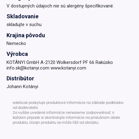
V dostupných údajoch nie sú alergény špecifikované.
Skladovanie
skladujte v suchu
Krajina pôvodu
Nemecko
Výrobca
KOTÁNYI GmbH A-2120 Wolkersdorf PF 66 Rakúsko
info.sk@kotanyi.com www.kotanyi.com
Distribútor
Johann Kotányi
edelia.sk poskytuje produktové informácie na základe podkladov
od dodávateľa.
Za vyššie uvedené informácie nenesieme zodpovednosť. V
každom prípade si skontrolujte informácie na príslušnom obale
produktu. Dizajn produktu sa môže líšiť od obrázku.