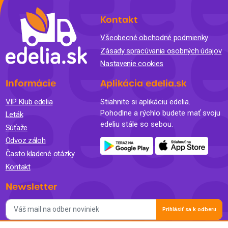
Kontakt
Všeobecné obchodné podmienky
Zásady spracúvania osobných údajov
Nastavenie cookies
Informácie
Aplikácia edelia.sk
VIP Klub edelia
Stiahnite si aplikáciu edelia.
Pohodlne a rýchlo budete mať svoju
Leták
edeliu stále so sebou.
Súťaže
Odvoz záloh
Často kladené otázky
Kontakt
Newsletter
Prihlásiť sa k odberu