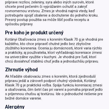
príprave rezňov, zeleniny, syra alebo iných surovín, ktoré
chcete pred pečením či vyprážaním ochutiť a zakryť
rovnomernou vrstvou. Zmes je vhodná najmä vtedy, keď
potrebujete spojiť obalenie a dochutenie do jedného kroku.
Presný postup použitia sa môže líšiť podľa receptu a
spôsobu prípravy.
Pre koho je produkt určený
Kotányi Obaľovacia zmes s korením Klasik 70 g je vhodná pre
každého, kto chce pripraviť chutné jedlo bez zbytočne
zložitého korenenia. Ocenia ju domácnosti, ktoré varia rýchlo
a prakticky, aj používatelia, ktorí vyhľadávajú koreniace zmesi
na univerzálne využitie v kuchyni. Je vhodná pre ľudí, ktorí
chcú dosiahnuť stabilnú chuť jedla a jednoduchšiu prípravu.
Zhrnutie výhod
Ak hľadáte obalovaciu zmes s korením, ktorá zjednoduší
prípravu jedál a zároveň podporí chutný výsledok, Kotányi
Klasik 70 g je praktická voľba. Spája funkciu koreniacej zmesi
a obaľovania, čím šetrí čas pri varení a pomáha pripraviť jedlo
s príjemnou chuťou aj textúrou. Ide o jednoduché riešenie pre
bežné domáce varenie.
Alergény