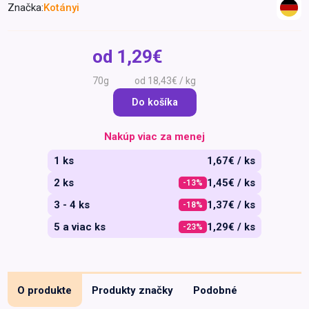
Značka:
Kotányi
Špeciálna výživa a
biopotraviny
Darčekové
Recepty
Špeciálna
poukazy
výživa
od
1,29€
Dieťa
70g
od 18,43€ / kg
Drogéria a kozmetika
Do košíka
Domácnosť a kancelária
Domáci miláčikovia
Nakúp viac za menej
Lekáreň
1 ks
1,67€ / ks
2 ks
1,45€ / ks
-13%
3 - 4 ks
1,37€ / ks
-18%
5 a viac ks
1,29€ / ks
-23%
O produkte
Produkty značky
Podobné