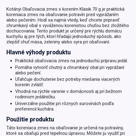
Kotányi Obaľovacia zmes s korením Klasik 70 g je praktická
koreniaca zmes na obaľovanie potravín pred vyprážaním
alebo pečením. Hodí sa najmä vtedy, keď chcete pripraviť
chrumkavý obal s vyváženou korenistou chuťou bez zložitého
dochucovania. Tento produkt je určený pre rýchlu domácu
kuchyňu aj pre tých, ktorí hľadajú jednoduchý spôsob, ako
zlepšiť chuť mäsa, zeleniny alebo syra pri obaľovaní.
Hlavné výhody produktu
Praktická obaľovacia zmes na jednoduchú prípravu jedál.
Pomáha vytvoriť chutný a chrumkavý obal pri vyprážaní
alebo pečení.
Uľahčuje dochutenie bez potreby miešania viacerých
korenín zvlášť.
Vhodná na rýchle varenie v domácnosti aj pri bežnom
rodinnom jedálničku.
Univerzálne použitie pri rôznych surovinách podľa
preferencií kuchára.
Použitie produktu
Táto koreniaca zmes na obaľovanie je určená na potraviny,
ktoré sa obaľujú pred tepelnou úpravou. Môžete ju využiť pri