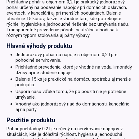
Priehľadný pohár s objemom 0,2 l je praktický jednorazový
pohár určený na podávanie nápojov pri domácich oslavách,
eventoch, v kancelárii aj pri menších podujatiach. Balenie
obsahuje 15 kusov, takže je vhodné tam, kde potrebujete
rýchle, hygienické a jednoduché riešenie bez umývania riadu.
Transparentné prevedenie pôsobí neutrálne a hodí sa k
rôznym typom stolovania aj párty výbavy.
Hlavné výhody produktu
Jednorázový pohár na nápoje s objemom 0,2 l pre
pohodlné servírovanie.
Priehľadné prevedenie, ktoré je vhodné na vodu, limonády,
džúsy aj iné studené nápoje.
Balenie 15 ks je praktické na domácu spotrebu aj menšie
podujatia.
Úspora času vďaka tomu, že po použití nie je potrebné
umývanie.
Vhodný ako jednorázový riad do domácnosti, kancelárie
aj na párty.
Použitie produktu
Pohár priehľadný 0,2 l je určený na servírovanie nápojov v
situáciách, kde je dôležitá rýchlosť, hygiena a jednoduchá