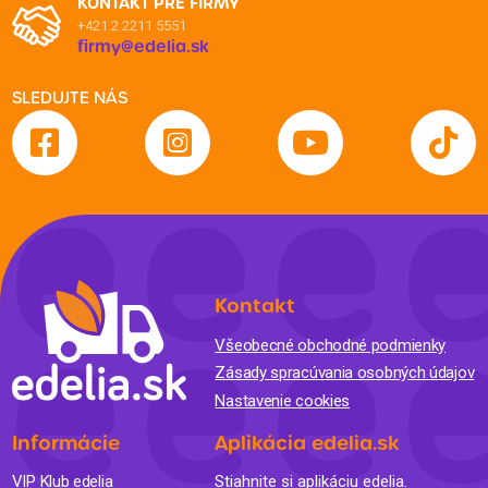
KONTAKT PRE FIRMY
+421 2 2211 5551
firmy@edelia.sk
SLEDUJTE NÁS
Kontakt
Všeobecné obchodné podmienky
Zásady spracúvania osobných údajov
Nastavenie cookies
Informácie
Aplikácia edelia.sk
VIP Klub edelia
Stiahnite si aplikáciu edelia.