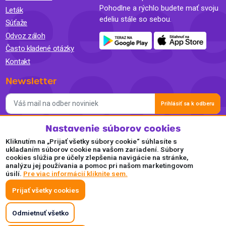
Pohodlne a rýchlo budete mať svoju
Leták
edeliu stále so sebou.
Súťaže
Odvoz záloh
Často kladené otázky
Kontakt
Newsletter
Prihlásiť sa k odberu
Nastavenie súborov cookies
Súhlasím so spracovaním osobných údajov a so zasielaním
newslettra na marketingové účely a oboznámil som sa so
Kliknutím na „Prijať všetky súbory cookie“ súhlasíte s
Zásadami ochrany osobných údajov.
ukladaním súborov cookie na vašom zariadení. Súbory
cookies slúžia pre účely zlepšenia navigácie na stránke,
Akceptujeme
analýzu jej používania a pomoc pri našom marketingovom
úsilí.
Pre viac informácií kliknite sem.
Plaťte pohodlne a bezpečne online.
Prijať všetky cookies
Odmietnuť všetko