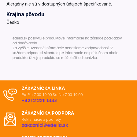
Alergény nie sú v dostupných údajoch špecifikované.
Krajina pôvodu
Česko
edelia.sk poskytuje produktové informácie na základe podkladov
od dodávateľa.
Za vyššie uvedené informácie nenesieme zodpovednosť. V
každom prípade si skontrolujte informácie na príslušnom obale
produktu. Dizajn produktu sa môže líšiť od obrázku.
ZÁKAZNÍCKA LINKA
Po-Pia 7:00-19:00
So-Ne 7:00-19:00
+421 2 2211 5551
ZÁKAZNÍCKA PODPORA
Reklamácie a podnety
zakaznici@edelia.sk