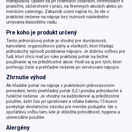
manipulácia. Uplatní sa pri rodinných oslavách, stretnutiach s
priateľmi, občerstvení v práci, na firemných akciách alebo pri
menšom cateringu. Zákazník ocení najmä to, že ide o
praktické riešenie na nápoje bez nutnosti následného
umývania klasického riadu.
Pre koho je produkt určený
Tento jednorázový pohár je vhodný pre domácnosti,
kancelárie, organizátorov párty a všetkých, ktorí hľadajú
jednoduchý spôsob podávania nápojov. Je dobrou voľbou pre
ľudí, ktorí chcú mať po ruke praktický pohár na bežné
používanie aj na príležitostné akcie. Hodí sa aj pre tých, ktorí
preferujú čisté a prehľadné riešenie pri servírovaní nápojov.
Zhrnutie výhod
Ak hľadáte pohár na nápoje v praktickom jednorazovom
prevedení, tento priehľadný pohár 0,2 l ponúka jednoduché a
funkčné riešenie. Je vhodný na každodenné aj príležitostné
použitie, šetrí čas pri upratovaní a vďaka baleniu 15 kusov
poskytuje dostatočnú zásobu pre menšie podujatia. Ide o
spoľahlivú voľbu tam, kde je dôležitá pohodlnosť, hygiena a
univerzálne použitie.
Alergény