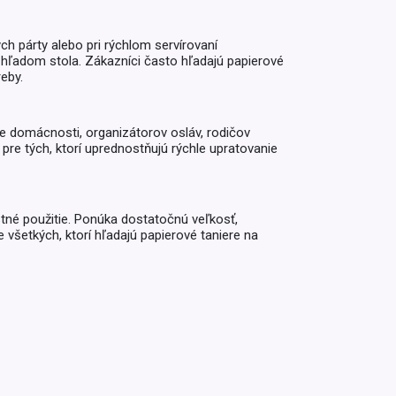
Inkontinencia
Zobraziť všetko z kategórie
Naplaste
h párty alebo pri rýchlom servírovaní
zhľadom stola. Zákazníci často hľadajú papierové
Viac (2)
eby.
re domácnosti, organizátorov osláv, rodičov
 pre tých, ktorí uprednostňujú rýchle upratovanie
stné použitie. Ponúka dostatočnú veľkosť,
 všetkých, ktorí hľadajú papierové taniere na