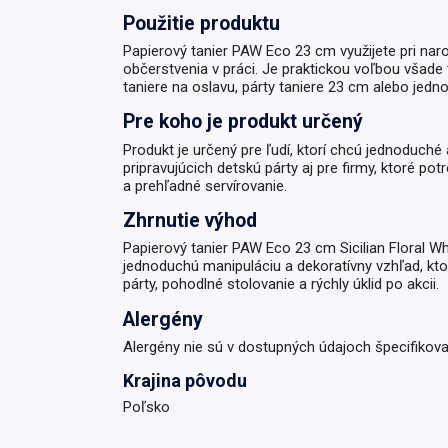
Použitie produktu
Krémy a impregnácia
Zobraziť všetko z kat
Papierový tanier PAW Eco 23 cm využijete pri nar
Výpredaj 
občerstvenia v práci. Je praktickou voľbou všade
potrieb
taniere na oslavu, párty taniere 23 cm alebo jedno
Pre koho je produkt určený
Zobraziť všetko z kat
Produkt je určený pre ľudí, ktorí chcú jednoduch
pripravujúcich detskú párty aj pre firmy, ktoré po
a prehľadné servírovanie.
Zhrnutie výhod
Papierový tanier PAW Eco 23 cm Sicilian Floral W
jednoduchú manipuláciu a dekoratívny vzhľad, ktor
párty, pohodlné stolovanie a rýchly úklid po akcii.
Alergény
Alergény nie sú v dostupných údajoch špecifikova
Krajina pôvodu
Poľsko