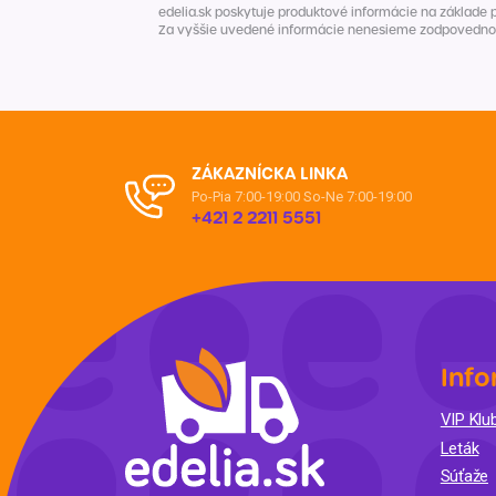
edelia.sk poskytuje produktové informácie na základe 
Za vyššie uvedené informácie nenesieme zodpovednosť. 
ZÁKAZNÍCKA LINKA
Po-Pia 7:00-19:00
So-Ne 7:00-19:00
+421 2 2211 5551
Info
VIP Klub
Leták
Súťaže