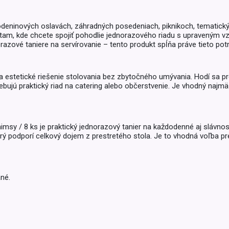
Balóny a sviečky
Intímna hygiena
Dekorácie
egórie
odeninových oslavách, záhradných posedeniach, piknikoch, tematickýc
Stolovanie
domácich
 tam, kde chcete spojiť pohodlie jednorazového riadu s upraveným v
razové taniere na servírovanie – tento produkt spĺňa práve tieto potr
Sezónna dekorácia
egórie
é a estetické riešenie stolovania bez zbytočného umývania. Hodí sa p
trebujú praktický riad na catering alebo občerstvenie. Je vhodný najmä
himsy / 8 ks je praktický jednorazový tanier na každodenné aj slávno
ý podporí celkový dojem z prestretého stola. Je to vhodná voľba pre
né.