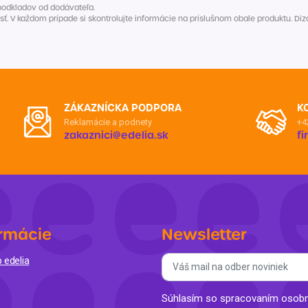
podkladov od dodávateľa.
V každom prípade si skontrolujte informácie na príslušnom obale produktu. Dizaj
ZÁKAZNÍCKA PODPORA
K
Reklamácie a podnety
+4
zakaznici@edelia.sk
f
rmácie
Newsletter
 edelia
Súhlasím so spracovaním osobný