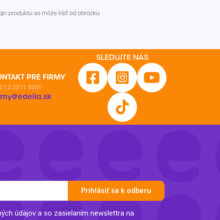
n produktu sa môže líšiť od obrázku.
SLEDUJTE NÁS
ONTAKT PRE FIRMY
21 2 2211 5551
irmy@edelia.sk
Prihlásiť sa k odberu
ch údajov a so zasielaním newslettra na