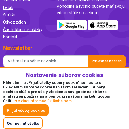
VIP Klub edelia
Stiahnite si aplikáciu edelia.
Pohodlne a rýchlo budete mať svoju
Leták
edeliu stále so sebou.
Súťaže
Odvoz záloh
Často kladené otázky
Kontakt
Newsletter
Prihlásiť sa k odberu
Nastavenie súborov cookies
Súhlasím so spracovaním osobných údajov a so zasielaním
newslettra na marketingové účely a oboznámil som sa so
Kliknutím na „Prijať všetky súbory cookie“ súhlasíte s
Zásadami ochrany osobných údajov.
ukladaním súborov cookie na vašom zariadení. Súbory
cookies slúžia pre účely zlepšenia navigácie na stránke,
Akceptujeme
analýzu jej používania a pomoc pri našom marketingovom
úsilí.
Pre viac informácií kliknite sem.
Plaťte pohodlne a bezpečne online.
Prijať všetky cookies
Odmietnuť všetko