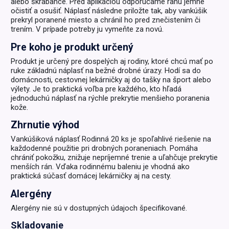
alebo škrabance. Pred aplikáciou odporúčame ranu jemne
očistiť a osušiť. Náplasť následne priložte tak, aby vankúšik
prekryl poranené miesto a chránil ho pred znečistením či
trením. V prípade potreby ju vymeňte za novú.
Pre koho je produkt určený
Produkt je určený pre dospelých aj rodiny, ktoré chcú mať po
ruke základnú náplasť na bežné drobné úrazy. Hodí sa do
domácnosti, cestovnej lekárničky aj do tašky na šport alebo
výlety. Je to praktická voľba pre každého, kto hľadá
jednoduchú náplasť na rýchle prekrytie menšieho poranenia
kože.
Zhrnutie výhod
Vankúšiková náplasť Rodinná 20 ks je spoľahlivé riešenie na
každodenné použitie pri drobných poraneniach. Pomáha
chrániť pokožku, znižuje nepríjemné trenie a uľahčuje prekrytie
menších rán. Vďaka rodinnému baleniu je vhodná ako
praktická súčasť domácej lekárničky aj na cesty.
Alergény
Alergény nie sú v dostupných údajoch špecifikované.
Skladovanie