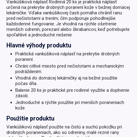
Vankúšiková náplasť Rodinná 20 ks je praktická náplasť
určená na prekrytie drobných poranení kože v bežnej domácej
lekárničke. Vďaka vankúšikovej časti pomáha chrániť ranu
pred nečistotami a trením, čím podporuje pohodlnejšie
každodenné fungovanie. Je vhodná na rýchle ošetrenie
menších odrenín, porezaní alebo škrabancov, keď potrebujete
spoľahlivé a jednoduché riešenie.
Hlavné výhody produktu
Praktická vankúšiková náplasť na prekrytie drobných
poranení.
Chráni citlivé miesto pred nečistotami a mechanickým
podráždením.
Vhodná do domácej lekárničky aj na bežné použitie
počas dňa.
Balenie 20 ks je praktické pre rodinné využitie a doplnenie
zásob.
Jednoduché a rýchle použitie pri menších poraneniach
kože.
Použitie produktu
Vankúšikovú náplasť použite na čistú a suchú pokožku pri
drobných poraneniach, ako sú odreniny, malé rezné rany