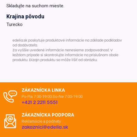
Skladujte na suchom mieste.
Krajina pôvodu
Turecko
edelia.sk poskytuje produktové informácie na základe podkladov
od dodávateľa.
Za vyššie uvedené informácie nenesieme zodpovednosť. V
každom prípade si skontrolujte informácie na príslušnom obale
produktu. Dizajn produktu sa môže líšiť od obrázku.
ZÁKAZNÍCKA LINKA
Po-Pia 7:00-19:00
So-Ne 7:00-19:00
+421 2 2211 5551
ZÁKAZNÍCKA PODPORA
Reklamácie a podnety
zakaznici@edelia.sk