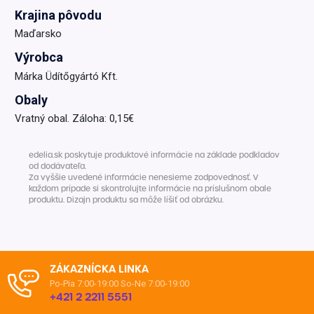
Krajina pôvodu
Maďarsko
Výrobca
Márka Üdítőgyártó Kft.
Obaly
Vratný obal. Záloha: 0,15€
edelia.sk poskytuje produktové informácie na základe podkladov
od dodávateľa.
Za vyššie uvedené informácie nenesieme zodpovednosť. V
každom prípade si skontrolujte informácie na príslušnom obale
produktu. Dizajn produktu sa môže líšiť od obrázku.
ZÁKAZNÍCKA LINKA
Po-Pia 7:00-19:00
So-Ne 7:00-19:00
+421 2 2211 5551