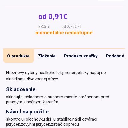
Špeciálna výživa a
biopotraviny
Darčekové
Recepty
Špeciálna
od
0,91€
poukazy
výživa
Dieťa
330ml
od 2,76€ / l
momentálne nedostupné
Drogéria a kozmetika
Domácnosť a kancelária
Domáci miláčikovia
O produkte
Zloženie
Produkty značky
Podobné
Lekáreň
Hroznový sýtený nealkoholický nenergetický nápoj so
sladidlami ,4%ovocnej šťavy
Skladovanie
skladujte, chladnom a suchom mieste chránenom pred
priamym slnečným žiarením
Návod na použitie
skontroluj olechovku,drž ju stabilne,nájdi otvárací
jazýček,zdvyhni jazýček,zatlač dopredu