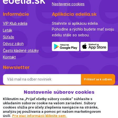
Nastavenie cookies
Informácie
Aplikácia edelia.sk
VIP Klub edelia
Stiahnite si aplikáciu edelia.
Pohodlne a rýchlo budete mať svoju
Leták
edeliu stále so sebou.
Súťaže
Odvoz záloh
Často kladené otázky
Kontakt
Newsletter
Prihlásiť sa k odberu
Nastavenie súborov cookies
Súhlasím so spracovaním osobných údajov a so zasielaním
newslettra na marketingové účely a oboznámil som sa so
Kliknutím na „Prijať všetky súbory cookie“ súhlasíte s
Zásadami ochrany osobných údajov.
ukladaním súborov cookie na vašom zariadení. Súbory
cookies slúžia pre účely zlepšenia navigácie na stránke,
Akceptujeme
analýzu jej používania a pomoc pri našom marketingovom
úsilí.
Pre viac informácií kliknite sem.