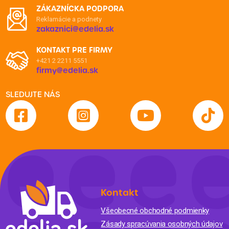
ZÁKAZNÍCKA PODPORA
Reklamácie a podnety
zakaznici@edelia.sk
KONTAKT PRE FIRMY
+421 2 2211 5551
firmy@edelia.sk
SLEDUJTE NÁS
Kontakt
Všeobecné obchodné podmienky
Zásady spracúvania osobných údajov