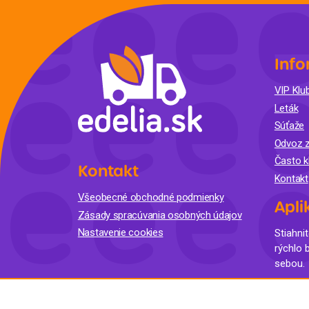
Krémy a impregnácia
Zobraziť všetko z kat
Výpredaj 
potrieb
Info
VIP Klub
Zobraziť všetko z kat
Leták
Súťaže
Odvoz z
Často k
Kontakt
Kontakt
Všeobecné obchodné podmienky
Apli
Zásady spracúvania osobných údajov
Nastavenie cookies
Stiahnit
rýchlo 
sebou.