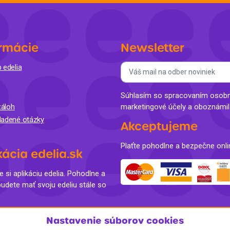
Balóny a sviečky
Intímna hygiena
Dekorácie
egórie
Stolovanie
domácich
rmácie
Newsletter
Sezónna dekorácia
 edelia
egórie
Súhlasím so spracovaním osobný
áloh
marketingové účely a oboznámi
ladené otázky
Akceptujeme
Plaťte pohodlne a bezpečne onli
kácia edelia.sk
e si aplikáciu edelia. Pohodlne a
budete mať svoju edeliu stále so
Nastavenie súborov cookies