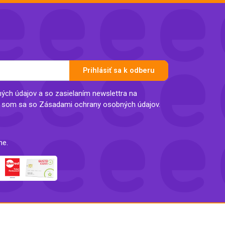
Inkontinencia
Zobraziť všetko z kategórie
Naplaste
Viac (2)
Prihlásiť sa k odberu
ch údajov a so zasielaním newslettra na
l som sa so Zásadami ochrany osobných údajov.
ne.