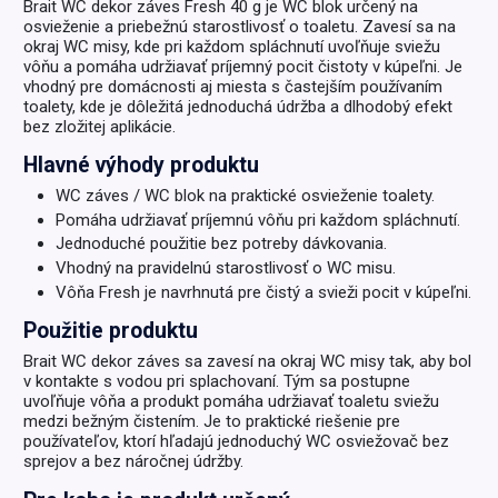
Brait WC dekor záves Fresh 40 g je WC blok určený na
osvieženie a priebežnú starostlivosť o toaletu. Zavesí sa na
okraj WC misy, kde pri každom spláchnutí uvoľňuje sviežu
vôňu a pomáha udržiavať príjemný pocit čistoty v kúpeľni. Je
vhodný pre domácnosti aj miesta s častejším používaním
toalety, kde je dôležitá jednoduchá údržba a dlhodobý efekt
bez zložitej aplikácie.
Hlavné výhody produktu
WC záves / WC blok na praktické osvieženie toalety.
Pomáha udržiavať príjemnú vôňu pri každom spláchnutí.
Jednoduché použitie bez potreby dávkovania.
Vhodný na pravidelnú starostlivosť o WC misu.
Vôňa Fresh je navrhnutá pre čistý a svieži pocit v kúpeľni.
Použitie produktu
Brait WC dekor záves sa zavesí na okraj WC misy tak, aby bol
v kontakte s vodou pri splachovaní. Tým sa postupne
uvoľňuje vôňa a produkt pomáha udržiavať toaletu sviežu
medzi bežným čistením. Je to praktické riešenie pre
používateľov, ktorí hľadajú jednoduchý WC osviežovač bez
sprejov a bez náročnej údržby.