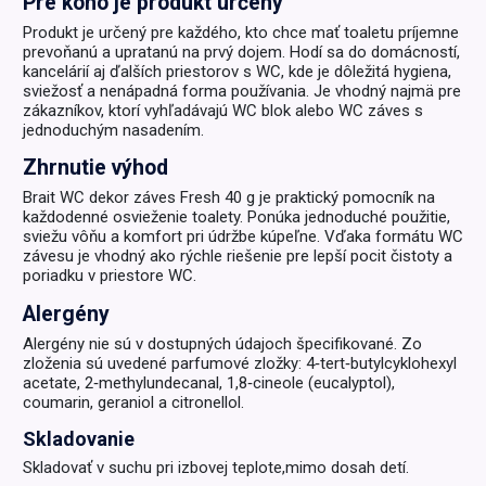
Pre koho je produkt určený
Produkt je určený pre každého, kto chce mať toaletu príjemne
prevoňanú a upratanú na prvý dojem. Hodí sa do domácností,
kancelárií aj ďalších priestorov s WC, kde je dôležitá hygiena,
sviežosť a nenápadná forma používania. Je vhodný najmä pre
zákazníkov, ktorí vyhľadávajú WC blok alebo WC záves s
jednoduchým nasadením.
Zhrnutie výhod
Brait WC dekor záves Fresh 40 g je praktický pomocník na
každodenné osvieženie toalety. Ponúka jednoduché použitie,
sviežu vôňu a komfort pri údržbe kúpeľne. Vďaka formátu WC
závesu je vhodný ako rýchle riešenie pre lepší pocit čistoty a
poriadku v priestore WC.
Alergény
Alergény nie sú v dostupných údajoch špecifikované. Zo
zloženia sú uvedené parfumové zložky: 4‑tert‑butylcyklohexyl
acetate, 2‑methylundecanal, 1,8‑cineole (eucalyptol),
coumarin, geraniol a citronellol.
Skladovanie
Skladovať v suchu pri izbovej teplote,mimo dosah detí.