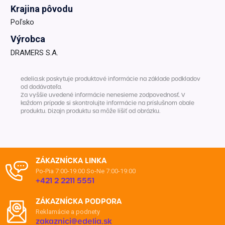
Krajina pôvodu
Poľsko
Výrobca
DRAMERS S.A.
edelia.sk poskytuje produktové informácie na základe podkladov
od dodávateľa.
Za vyššie uvedené informácie nenesieme zodpovednosť. V
každom prípade si skontrolujte informácie na príslušnom obale
produktu. Dizajn produktu sa môže líšiť od obrázku.
ZÁKAZNÍCKA LINKA
Po-Pia 7:00-19:00
So-Ne 7:00-19:00
+421 2 2211 5551
ZÁKAZNÍCKA PODPORA
Reklamácie a podnety
zakaznici@edelia.sk