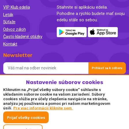
VIP Klub edelia
Stiahnite si aplikáciu edelia.
Pohodlne a rýchlo budete mať svoju
Leták
edeliu stále so sebou.
Súťaže
Odvoz záloh
Často kladené otázky
Kontakt
Newsletter
Prihlásiť sa k odberu
Nastavenie súborov cookies
Súhlasím so spracovaním osobných údajov a so zasielaním
newslettra na marketingové účely a oboznámil som sa so
Kliknutím na „Prijať všetky súbory cookie“ súhlasíte s
Zásadami ochrany osobných údajov.
ukladaním súborov cookie na vašom zariadení. Súbory
cookies slúžia pre účely zlepšenia navigácie na stránke,
Akceptujeme
analýzu jej používania a pomoc pri našom marketingovom
úsilí.
Pre viac informácií kliknite sem.
Plaťte pohodlne a bezpečne online.
Prijať všetky cookies