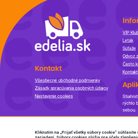
Info
VIP Klub
Leták
Súťaže
Odvoz z
Často k
Kontakt
Kontakt
Všeobecné obchodné podmienky
Apli
Zásady spracúvania osobných údajov
Nastavenie cookies
Stiahnit
rýchlo 
sebou.
Kliknutím na „Prijať všetky súbory cookie“ súhlasít
zariadení. Súbory cookies slúžia pre účely zlepšeni