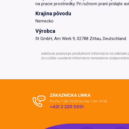
na pracie prostriedky. Pri ručnom praní pridajte a
Krémy a impregnácia
Zobraziť všetko z kat
Krajina pôvodu
Výpredaj 
Nemecko
potrieb
Výrobca
fit GmbH, Am Werk 9, 02788 Zittau, Deutschland
Zobraziť všetko z kat
edelia.sk poskytuje produktové informácie na základe 
Za vyššie uvedené informácie nenesieme zodpovednosť. 
ZÁKAZNÍCKA LINKA
Po-Pia 7:00-19:00
So-Ne 7:00-19:00
+421 2 2211 5551