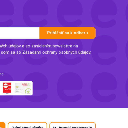
Prihlásiť sa k odberu
ch údajov a so zasielaním newslettra na
l som sa so Zásadami ochrany osobných údajov.
ne.
s
Odmietnuť všetko
Upraviť nastavenie