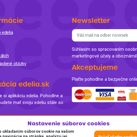
rmácie
Newsletter
 edelia
Súhlasím so spracovaním osobný
áloh
marketingové účely a oboznámi
ladené otázky
Akceptujeme
Plaťte pohodlne a bezpečne onli
kácia edelia.sk
e si aplikáciu edelia. Pohodlne a
budete mať svoju edeliu stále so
Nastavenie súborov cookies
e s ukladaním súborov cookie na vašom
a navigácie na stránke, analýzu jej
Prijať všetky cookie