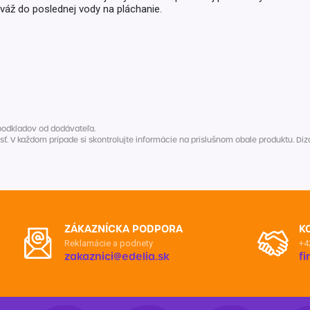
Balóny a sviečky
viváž do poslednej vody na pláchanie.
Intímna hygiena
Dekorácie
egórie
Stolovanie
domácich
Sezónna dekorácia
egórie
podkladov od dodávateľa.
V každom prípade si skontrolujte informácie na príslušnom obale produktu. Dizaj
ZÁKAZNÍCKA PODPORA
K
Reklamácie a podnety
+4
zakaznici@edelia.sk
f