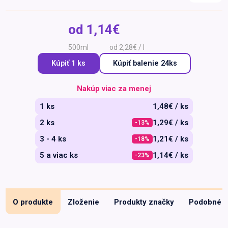
Špeciálna výživa a
biopotraviny
Darčekové
Recepty
Špeciálna
od
1,14€
poukazy
výživa
Dieťa
500ml
od 2,28€ / l
Drogéria a kozmetika
Kúpiť 1 ks
Kúpiť
balenie 24ks
Domácnosť a kancelária
Nakúp viac za menej
Domáci miláčikovia
1 ks
1,48€ / ks
Lekáreň
2 ks
1,29€ / ks
-13%
3 - 4 ks
1,21€ / ks
-18%
5 a viac ks
1,14€ / ks
-23%
O produkte
Zloženie
Produkty značky
Podobné