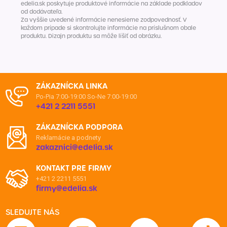
edelia.sk poskytuje produktové informácie na základe podkladov
od dodávateľa.
Za vyššie uvedené informácie nenesieme zodpovednosť. V
každom prípade si skontrolujte informácie na príslušnom obale
produktu. Dizajn produktu sa môže líšiť od obrázku.
ZÁKAZNÍCKA LINKA
Po-Pia 7:00-19:00
So-Ne 7:00-19:00
+421 2 2211 5551
ZÁKAZNÍCKA PODPORA
Reklamácie a podnety
zakaznici@edelia.sk
KONTAKT PRE FIRMY
+421 2 2211 5551
firmy@edelia.sk
SLEDUJTE NÁS