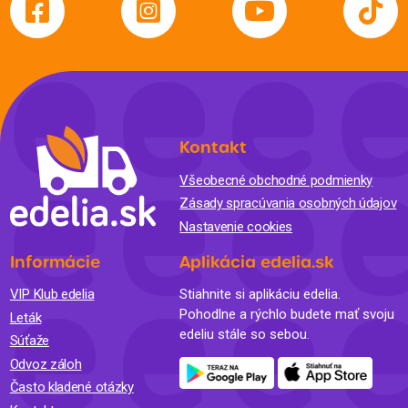
Kontakt
Všeobecné obchodné podmienky
Zásady spracúvania osobných údajov
Nastavenie cookies
Informácie
Aplikácia edelia.sk
VIP Klub edelia
Stiahnite si aplikáciu edelia.
Pohodlne a rýchlo budete mať svoju
Leták
edeliu stále so sebou.
Súťaže
Odvoz záloh
Často kladené otázky