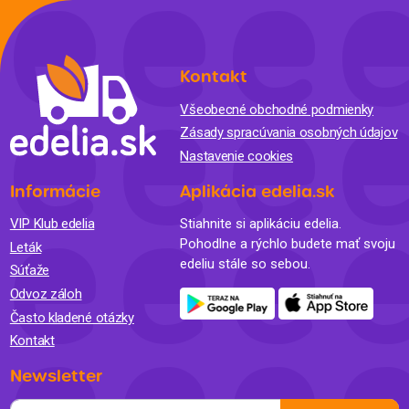
Kontakt
Všeobecné obchodné podmienky
Zásady spracúvania osobných údajov
Nastavenie cookies
Informácie
Aplikácia edelia.sk
VIP Klub edelia
Stiahnite si aplikáciu edelia.
Pohodlne a rýchlo budete mať svoju
Leták
edeliu stále so sebou.
Súťaže
Odvoz záloh
Často kladené otázky
Kontakt
Newsletter