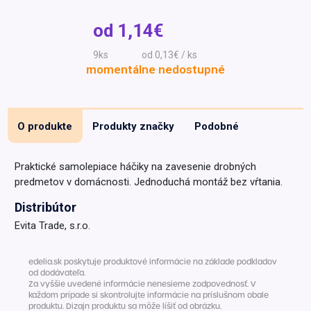
Špeciálna výživa a
od
1,14€
biopotraviny
Darčekové
Recepty
Špeciálna
poukazy
výživa
9ks
od 0,13€ / ks
Dieťa
momentálne nedostupné
Drogéria a kozmetika
Domácnosť a kancelária
O produkte
Produkty značky
Podobné
Domáci miláčikovia
Lekáreň
Praktické samolepiace háčiky na zavesenie drobných
predmetov v domácnosti. Jednoduchá montáž bez vŕtania.
Distribútor
Evita Trade, s.r.o.
edelia.sk poskytuje produktové informácie na základe podkladov
od dodávateľa.
Za vyššie uvedené informácie nenesieme zodpovednosť. V
každom prípade si skontrolujte informácie na príslušnom obale
produktu. Dizajn produktu sa môže líšiť od obrázku.