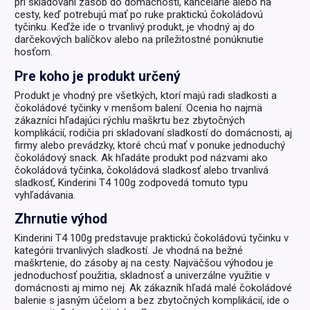
pri skladovaní zásob do domácnosti, kancelárie alebo na
cesty, keď potrebujú mať po ruke praktickú čokoládovú
tyčinku. Keďže ide o trvanlivý produkt, je vhodný aj do
darčekových balíčkov alebo na príležitostné ponúknutie
hosťom.
Pre koho je produkt určený
Produkt je vhodný pre všetkých, ktorí majú radi sladkosti a
čokoládové tyčinky v menšom balení. Ocenia ho najmä
zákazníci hľadajúci rýchlu maškrtu bez zbytočných
komplikácií, rodičia pri skladovaní sladkostí do domácnosti, aj
firmy alebo prevádzky, ktoré chcú mať v ponuke jednoduchý
čokoládový snack. Ak hľadáte produkt pod názvami ako
čokoládová tyčinka, čokoládová sladkosť alebo trvanlivá
sladkosť, Kinderini T4 100g zodpovedá tomuto typu
vyhľadávania.
Zhrnutie výhod
Kinderini T4 100g predstavuje praktickú čokoládovú tyčinku v
kategórii trvanlivých sladkostí. Je vhodná na bežné
maškrtenie, do zásoby aj na cesty. Najväčšou výhodou je
jednoduchosť použitia, skladnosť a univerzálne využitie v
domácnosti aj mimo nej. Ak zákazník hľadá malé čokoládové
balenie s jasným účelom a bez zbytočných komplikácií, ide o