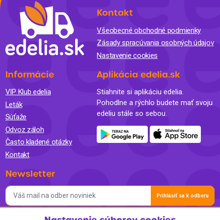
Kontakt
Všeobecné obchodné podmienky
Zásady spracúvania osobných údajov
Nastavenie cookies
Informácie
Aplikácia edelia.sk
VIP Klub edelia
Stiahnite si aplikáciu edelia.
Pohodlne a rýchlo budete mať svoju
Leták
edeliu stále so sebou.
Súťaže
Odvoz záloh
Často kladené otázky
Kontakt
Newsletter
Prihlásiť sa k odberu
Nastavenie súborov cookies
Súhlasím so spracovaním osobných údajov a so zasielaním