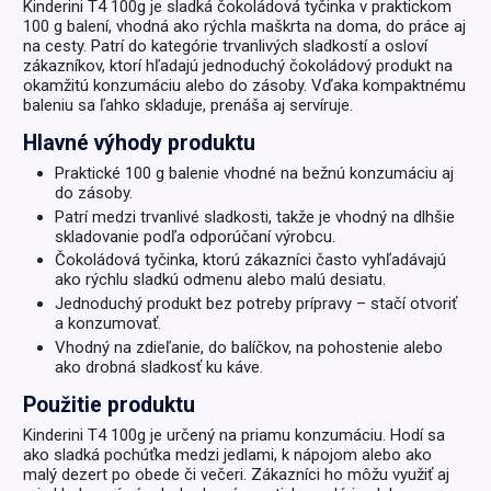
Kinderini T4 100g je sladká čokoládová tyčinka v praktickom
100 g balení, vhodná ako rýchla maškrta na doma, do práce aj
na cesty. Patrí do kategórie trvanlivých sladkostí a osloví
zákazníkov, ktorí hľadajú jednoduchý čokoládový produkt na
okamžitú konzumáciu alebo do zásoby. Vďaka kompaktnému
baleniu sa ľahko skladuje, prenáša aj servíruje.
Hlavné výhody produktu
Praktické 100 g balenie vhodné na bežnú konzumáciu aj
do zásoby.
Patrí medzi trvanlivé sladkosti, takže je vhodný na dlhšie
skladovanie podľa odporúčaní výrobcu.
Čokoládová tyčinka, ktorú zákazníci často vyhľadávajú
ako rýchlu sladkú odmenu alebo malú desiatu.
Jednoduchý produkt bez potreby prípravy – stačí otvoriť
a konzumovať.
Vhodný na zdieľanie, do balíčkov, na pohostenie alebo
ako drobná sladkosť ku káve.
Použitie produktu
Kinderini T4 100g je určený na priamu konzumáciu. Hodí sa
ako sladká pochúťka medzi jedlami, k nápojom alebo ako
malý dezert po obede či večeri. Zákazníci ho môžu využiť aj